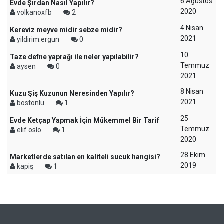
6 Ağustos
Evde Şırdan Nasıl Yapılır?
2020
volkanoxfb
2
4 Nisan
Kereviz meyve midir sebze midir?
2021
yildirim.ergun
0
10
Taze defne yaprağı ile neler yapılabilir?
Temmuz
aysen
0
2021
8 Nisan
Kuzu Şiş Kuzunun Neresinden Yapılır?
2021
bostonlu
1
25
Evde Ketçap Yapmak İçin Mükemmel Bir Tarif
Temmuz
elif oslo
1
2020
28 Ekim
Marketlerde satılan en kaliteli sucuk hangisi?
2019
kapiş
1