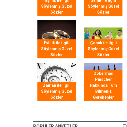
Yaşlılık ile ilgili
Sanat ile ilgili
Söylenmiş Güzel
Söylenmiş Güzel
Sözler
Sözler
Evlilik ile ilgili
Çocuk ile ilgili
Söylenmiş Güzel
Söylenmiş Güzel
Sözler
Sözler
Doberman
Pinscher
Zaman ile ilgili
Hakkında Tüm
Söylenmiş Güzel
Bilmeniz
Sözler
Gerekenler
POPÜLER ANKETLER