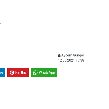
?
Aycem Güngör
12.03.2021 17:38
re
Pin this
WhatsApp