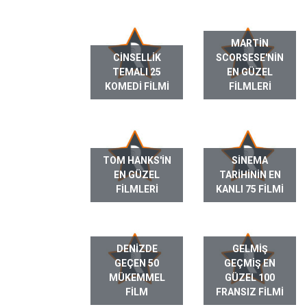
MARTIN
CINSELLIK
SCORSESE'NIN
TEMALI 25
EN GÜZEL
KOMEDI FILMI
FILMLERI
TOM HANKS'IN
SINEMA
EN GÜZEL
TARIHININ EN
FILMLERI
KANLI 75 FILMI
DENIZDE
GELMIŞ
GEÇEN 50
GEÇMIŞ EN
MÜKEMMEL
GÜZEL 100
FILM
FRANSIZ FILMI