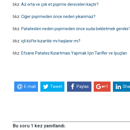
bkz:
Az orta ve çok et pişirme dereceleri kaçtır?
bkz:
Ciğer pişirmeden önce neden yıkanmaz?
bkz:
Patatesleri neden pişirmeden önce suda bekletmek gerekir
bkz:
içli köfte kızartılır mı haşlanır mı?
bkz:
Efsane Patates Kızartması Yapmak İçin Tarifler ve İpuçları
E-mail
Tweet
Paylas
+1
Sha
Bu soru 1 kez yanıtlandı.