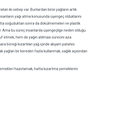
tan iki sebep var. Bunlardan birisi yağların artık
se insanların yağı atma konusunda üşengeç olduklarını
Hatta soğuduktan sonra da dökülmemeleri ve plastik
ekir. Ama bu süreç insanlarda üşengeçliğe neden olduğu
ruf etmek, hem de yağın atılması sürecini aza
igara böreği kızartılan yağ içinde akşam patates
ak yağları bir kereden fazla kullanmak, sağlık açısından
mekleri hazırlamak, hatta kızartma yemeklerini