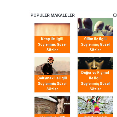
POPÜLER MAKALELER
Kitap ile ilgili
Ölüm ile ilgili
Söylenmiş Güzel
Söylenmiş Güzel
Sözler
Sözler
Değer ve Kıymet
Çalışmak ile ilgili
ile ilgili
Söylenmiş Güzel
Söylenmiş Güzel
Sözler
Sözler