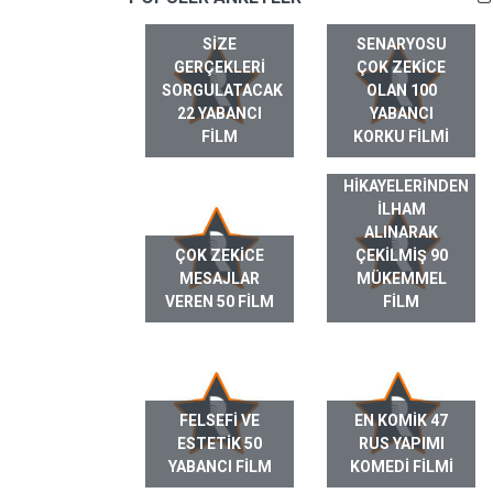
SIZE
SENARYOSU
GERÇEKLERI
ÇOK ZEKICE
SORGULATACAK
OLAN 100
22 YABANCI
YABANCI
FILM
KORKU FILMI
GERÇEK HAYAT
HIKAYELERINDEN
ILHAM
ALINARAK
ÇOK ZEKICE
ÇEKILMIŞ 90
MESAJLAR
MÜKEMMEL
VEREN 50 FILM
FILM
FELSEFI VE
EN KOMIK 47
ESTETIK 50
RUS YAPIMI
YABANCI FILM
KOMEDI FILMI