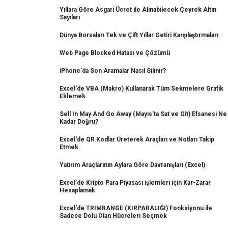
Yıllara Göre Asgari Ücret ile Alınabilecek Çeyrek Altın
Sayıları
Dünya Borsaları Tek ve Çift Yıllar Getiri Karşılaştırmaları
Web Page Blocked Hatası ve Çözümü
iPhone'da Son Aramalar Nasıl Silinir?
Excel'de VBA (Makro) Kullanarak Tüm Sekmelere Grafik
Eklemek
Sell In May And Go Away (Mayıs'ta Sat ve Git) Efsanesi Ne
Kadar Doğru?
Excel'de QR Kodlar Üreterek Araçları ve Notları Takip
Etmek
Yatırım Araçlarının Aylara Göre Davranışları (Excel)
Excel'de Kripto Para Piyasası işlemleri için Kar-Zarar
Hesaplamak
Excel'de TRIMRANGE (KIRPARALIĞI) Fonksiyonu ile
Sadece Dolu Olan Hücreleri Seçmek