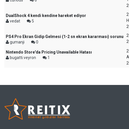
curious
6
2
2
DualShock 4 kendi kendine hareket ediyor
H
vedat
5
2
2
PS4 Pro Ekran Gidip Gelmesi (1-2 sn ekran kararması) sorunu
2
gumanji
0
2
Nintendo Store'da Pricing Unavailable Hatası
A
bugatti.veyron
1
2