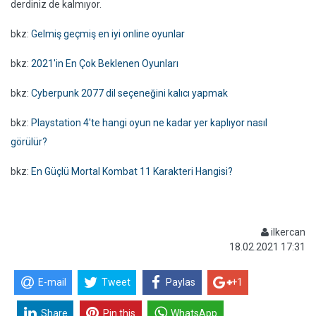
derdiniz de kalmıyor.
bkz:
Gelmiş geçmiş en iyi online oyunlar
bkz:
2021'in En Çok Beklenen Oyunları
bkz:
Cyberpunk 2077 dil seçeneğini kalıcı yapmak
bkz:
Playstation 4'te hangi oyun ne kadar yer kaplıyor nasıl
görülür?
bkz:
En Güçlü Mortal Kombat 11 Karakteri Hangisi?
ilkercan
18.02.2021 17:31
E-mail
Tweet
Paylas
+1
Share
Pin this
WhatsApp