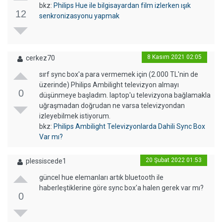
bkz:
Philips Hue ile bilgisayardan film izlerken ışık
12
senkronizasyonu yapmak
8 Kasım 2021 02:05
cerkez70
sırf sync box'a para vermemek için (2.000 TL'nin de
üzerinde) Philips Ambilight televizyon almayı
0
düşünmeye başladım. laptop'u televizyona bağlamakla
uğraşmadan doğrudan ne varsa televizyondan
izleyebilmek istiyorum.
bkz:
Philips Ambilight Televizyonlarda Dahili Sync Box
Var mı?
20 Şubat 2022 01:53
plessiscede1
güncel hue elemanları artık bluetooth ile
haberleştiklerine göre sync box'a halen gerek var mı?
0