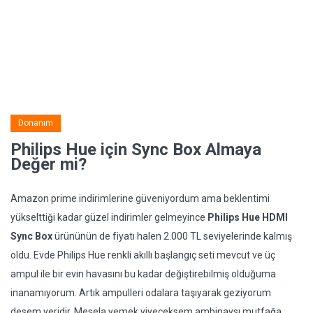
Donanım
Philips Hue için Sync Box Almaya
Değer mi?
Amazon prime indirimlerine güveniyordum ama beklentimi
yükselttiği kadar güzel indirimler gelmeyince
Philips Hue HDMI
Sync Box
ürününün de fiyatı halen 2.000 TL seviyelerinde kalmış
oldu. Evde Philips Hue renkli akıllı başlangıç seti mevcut ve üç
ampul ile bir evin havasını bu kadar değiştirebilmiş olduğuma
inanamıyorum. Artık ampulleri odalara taşıyarak geziyorum
desem yeridir. Mesela yemek yiyeceksem ambinaysı mutfağa