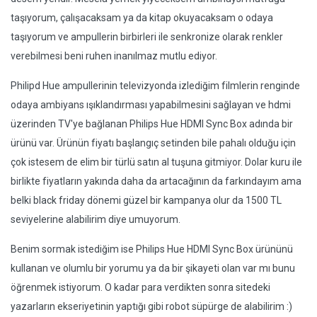
taşıyorum, çalışacaksam ya da kitap okuyacaksam o odaya
taşıyorum ve ampullerin birbirleri ile senkronize olarak renkler
verebilmesi beni ruhen inanılmaz mutlu ediyor.
Philipd Hue ampullerinin televizyonda izlediğim filmlerin renginde
odaya ambiyans ışıklandırması yapabilmesini sağlayan ve hdmi
üzerinden TV'ye bağlanan Philips Hue HDMI Sync Box adında bir
ürünü var. Ürünün fiyatı başlangıç setinden bile pahalı olduğu için
çok istesem de elim bir türlü satın al tuşuna gitmiyor. Dolar kuru ile
birlikte fiyatların yakında daha da artacağının da farkındayım ama
belki black friday dönemi güzel bir kampanya olur da 1500 TL
seviyelerine alabilirim diye umuyorum.
Benim sormak istediğim ise Philips Hue HDMI Sync Box ürününü
kullanan ve olumlu bir yorumu ya da bir şikayeti olan var mı bunu
öğrenmek istiyorum. O kadar para verdikten sonra sitedeki
yazarların ekseriyetinin yaptığı gibi robot süpürge de alabilirim :)