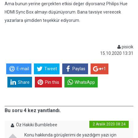
Ama bunun yerine gerçekten etkisi değer diyorsanız Philips Hue
HDMI Sync Box almayı düşünüyorum. Bana tavsiye vereecek
yazarlara şimdiden teşekkür ediyorum.
pisicik
15.10.2020 13:31
E-mail
Tweet
Paylas
+1
Share
Pin this
WhatsApp
Bu soru 4 kez yanıtlandı.
2 Aralık 2020 08:24
Öz Hakiki Bumblebee
Konu hakkında görüşlerimi de yazdığım yazı için