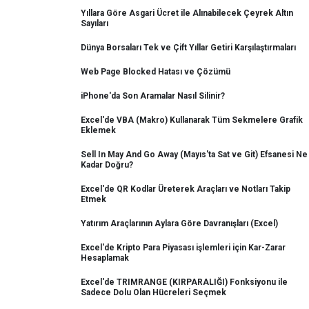
Yıllara Göre Asgari Ücret ile Alınabilecek Çeyrek Altın
Sayıları
Dünya Borsaları Tek ve Çift Yıllar Getiri Karşılaştırmaları
Web Page Blocked Hatası ve Çözümü
iPhone'da Son Aramalar Nasıl Silinir?
Excel'de VBA (Makro) Kullanarak Tüm Sekmelere Grafik
Eklemek
Sell In May And Go Away (Mayıs'ta Sat ve Git) Efsanesi Ne
Kadar Doğru?
Excel'de QR Kodlar Üreterek Araçları ve Notları Takip
Etmek
Yatırım Araçlarının Aylara Göre Davranışları (Excel)
Excel'de Kripto Para Piyasası işlemleri için Kar-Zarar
Hesaplamak
Excel'de TRIMRANGE (KIRPARALIĞI) Fonksiyonu ile
Sadece Dolu Olan Hücreleri Seçmek