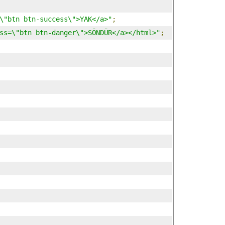
\"btn btn-success\">YAK</a>"
;
ss=\"btn btn-danger\">SÖNDÜR</a></html>"
;