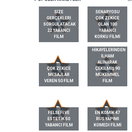
SIZE
SENARYOSU
GERÇEKLERI
ÇOK ZEKICE
SORGULATACAK
OLAN 100
22 YABANCI
YABANCI
FILM
KORKU FILMI
GERÇEK HAYAT
HIKAYELERINDEN
ILHAM
ALINARAK
ÇOK ZEKICE
ÇEKILMIŞ 90
MESAJLAR
MÜKEMMEL
VEREN 50 FILM
FILM
FELSEFI VE
EN KOMIK 47
ESTETIK 50
RUS YAPIMI
YABANCI FILM
KOMEDI FILMI