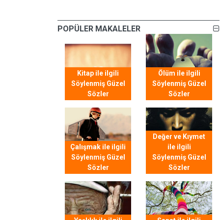
POPÜLER MAKALELER
Kitap ile ilgili
Ölüm ile ilgili
Söylenmiş Güzel
Söylenmiş Güzel
Sözler
Sözler
Değer ve Kıymet
Çalışmak ile ilgili
ile ilgili
Söylenmiş Güzel
Söylenmiş Güzel
Sözler
Sözler