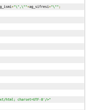
g_ismi
+
"\",\""
+
ag_sifresi
+
"\""
;
xt/html; charset=UTF-8'/>"