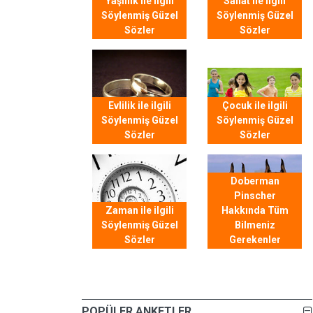
Yaşlılık ile ilgili
Sanat ile ilgili
Söylenmiş Güzel
Söylenmiş Güzel
Sözler
Sözler
Evlilik ile ilgili
Çocuk ile ilgili
Söylenmiş Güzel
Söylenmiş Güzel
Sözler
Sözler
Doberman
Pinscher
Zaman ile ilgili
Hakkında Tüm
Söylenmiş Güzel
Bilmeniz
Sözler
Gerekenler
POPÜLER ANKETLER