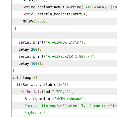
String
 baglantiKomutu
=
String
(
"AT+CWJAP=\""
)+
a
Serial
.
println
(
baglantiKomutu
);
     delay
(
5000
);
}
Serial
.
print
(
"AT+CIPMUX=1\r\n"
);
   delay
(
200
);
Serial
.
print
(
"AT+CIPSERVER=1,80\r\n"
);
   delay
(
1000
);
}
void
 loop
(){
if
(
Serial
.
available
()>
0
){
if
(
Serial
.
find
(
"+IPD,"
)){
String
 metin 
=
"<HTML><head>"
"<meta http-equiv='Content-Type' content='te
"</head> "