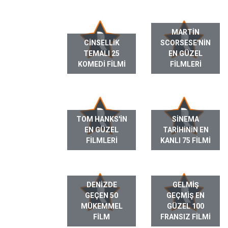
MARTIN
CINSELLIK
SCORSESE'NIN
TEMALI 25
EN GÜZEL
KOMEDI FILMI
FILMLERI
TOM HANKS'IN
SINEMA
EN GÜZEL
TARIHININ EN
FILMLERI
KANLI 75 FILMI
DENIZDE
GELMIŞ
GEÇEN 50
GEÇMIŞ EN
MÜKEMMEL
GÜZEL 100
FILM
FRANSIZ FILMI