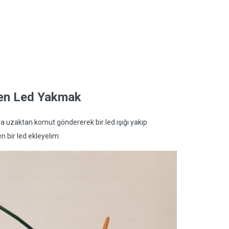
den Led Yakmak
ra uzaktan komut göndererek bir led ışığı yakıp
 bir led ekleyelim: