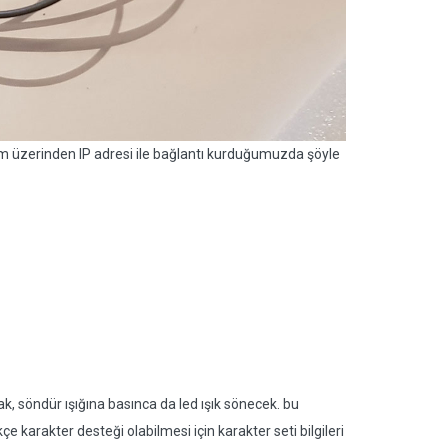
m üzerinden IP adresi ile bağlantı kurduğumuzda şöyle
ak, söndür ışığına basınca da led ışık sönecek. bu
e karakter desteği olabilmesi için karakter seti bilgileri