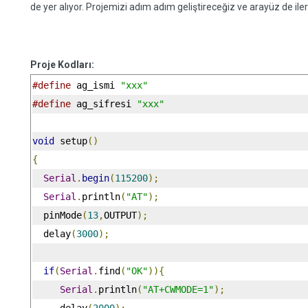
de yer alıyor. Projemizi adım adım geliştireceğiz ve arayüz de ile
Proje Kodları:
#define
 ag_ismi 
"xxx"
#define
 ag_sifresi 
"xxx"
void
 setup
()
{
Serial
.
begin
(
115200
);
Serial
.
println
(
"AT"
);
  pinMode
(
13
,
OUTPUT
);
  delay
(
3000
);
if
(
Serial
.
find
(
"OK"
)){
Serial
.
println
(
"AT+CWMODE=1"
);
     delay
(
2000
);