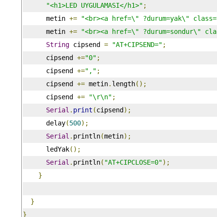
"<h1>LED UYGULAMASI</h1>"
;
      metin 
+=
"<br><a href=\" ?durum=yak\" class=
      metin 
+=
"<br><a href=\" ?durum=sondur\" cla
String
 cipsend 
=
"AT+CIPSEND="
;
      cipsend 
+=
"0"
;
      cipsend 
+=
","
;
      cipsend 
+=
 metin
.
length
();
      cipsend 
+=
"\r\n"
;
Serial
.
print
(
cipsend
);
      delay
(
500
);
Serial
.
println
(
metin
);
      ledYak
();
Serial
.
println
(
"AT+CIPCLOSE=0"
);
}
}
}