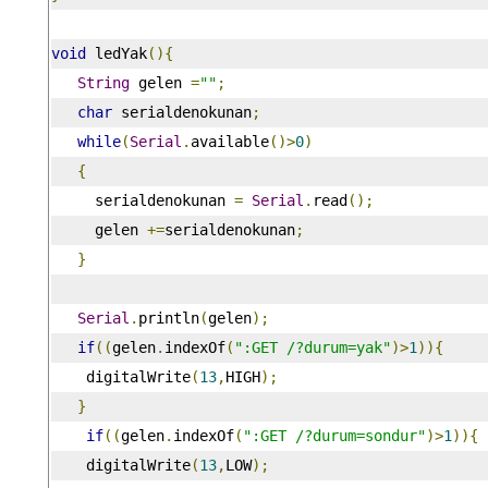
void
 ledYak
(){
String
 gelen 
=
""
;
char
 serialdenokunan
;
while
(
Serial
.
available
()>
0
)
{
     serialdenokunan 
=
Serial
.
read
();
     gelen 
+=
serialdenokunan
;
}
Serial
.
println
(
gelen
);
if
((
gelen
.
indexOf
(
":GET /?durum=yak"
)>
1
)){
    digitalWrite
(
13
,
HIGH
);
}
if
((
gelen
.
indexOf
(
":GET /?durum=sondur"
)>
1
)){
    digitalWrite
(
13
,
LOW
);