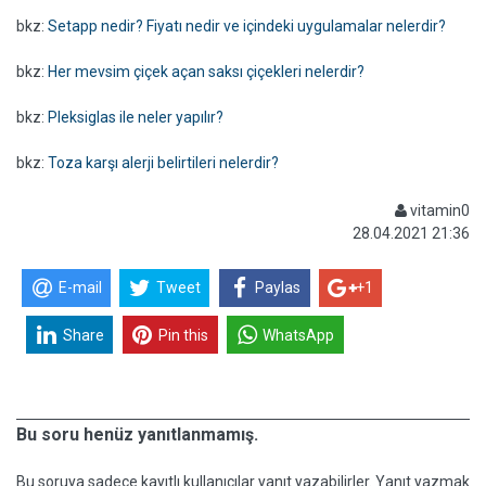
bkz:
Setapp nedir? Fiyatı nedir ve içindeki uygulamalar nelerdir?
bkz:
Her mevsim çiçek açan saksı çiçekleri nelerdir?
bkz:
Pleksiglas ile neler yapılır?
bkz:
Toza karşı alerji belirtileri nelerdir?
vitamin0
28.04.2021 21:36
E-mail
Tweet
Paylas
+1
Share
Pin this
WhatsApp
Bu soru henüz yanıtlanmamış.
Bu soruya sadece kayıtlı kullanıcılar yanıt yazabilirler. Yanıt yazmak