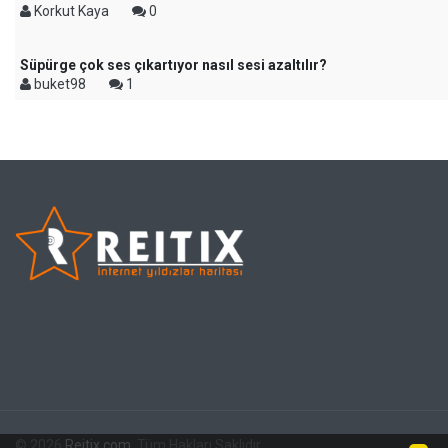
Korkut Kaya
0
Süpürge çok ses çıkartıyor nasıl sesi azaltılır?
buket98
1
© 2026
Reitix.com
. Tüm Hakları Saklıdır.