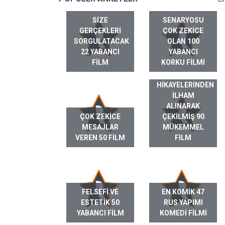
SIZE
SENARYOSU
GERÇEKLERI
ÇOK ZEKICE
SORGULATACAK
OLAN 100
22 YABANCI
YABANCI
FILM
KORKU FILMI
GERÇEK HAYAT
HIKAYELERINDEN
ILHAM
ALINARAK
ÇOK ZEKICE
ÇEKILMIŞ 90
MESAJLAR
MÜKEMMEL
VEREN 50 FILM
FILM
FELSEFI VE
EN KOMIK 47
ESTETIK 50
RUS YAPIMI
YABANCI FILM
KOMEDI FILMI