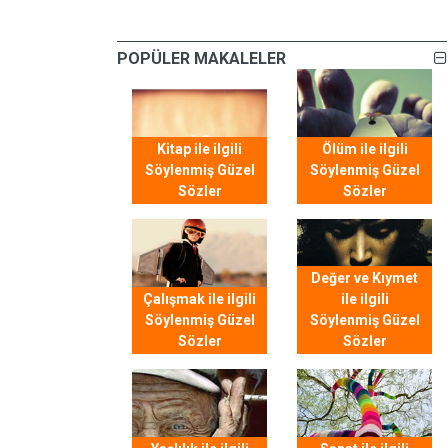
POPÜLER MAKALELER
Kitap ile ilgili
Ölüm ile ilgili
Söylenmiş Güzel
Söylenmiş Güzel
Sözler
Sözler
Değer ve Kıymet
Çalışmak ile ilgili
ile ilgili
Söylenmiş Güzel
Söylenmiş Güzel
Sözler
Sözler