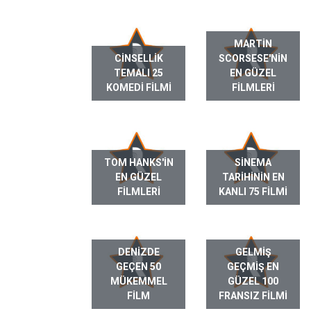
MARTIN
CINSELLIK
SCORSESE'NIN
TEMALI 25
EN GÜZEL
KOMEDI FILMI
FILMLERI
TOM HANKS'IN
SINEMA
EN GÜZEL
TARIHININ EN
FILMLERI
KANLI 75 FILMI
DENIZDE
GELMIŞ
GEÇEN 50
GEÇMIŞ EN
MÜKEMMEL
GÜZEL 100
FILM
FRANSIZ FILMI