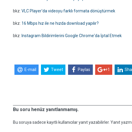
bkz:
VLC Player'da videoyu farklı formata dönüştürmek
bkz:
16 Mbps hız ile ne hızda download yapılır?
bkz:
Instagram Bildirimlerini Google Chrome'da İptal Etmek
E-mail
Tweet
Paylas
+1
Sha
Bu soru henüz yanıtlanmamış.
Bu soruya sadece kayıtlı kullanıcılar yanıt yazabilirler. Yanıt yazma