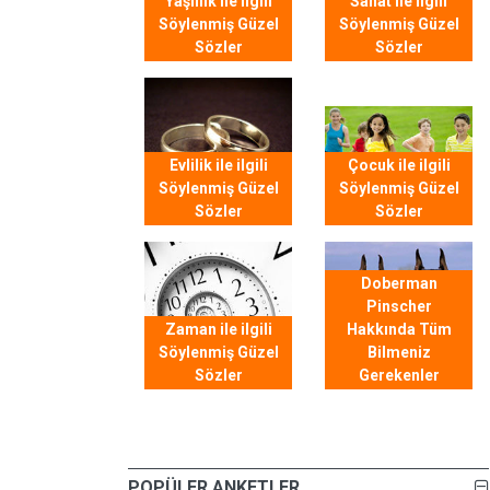
Yaşlılık ile ilgili
Sanat ile ilgili
Söylenmiş Güzel
Söylenmiş Güzel
Sözler
Sözler
Evlilik ile ilgili
Çocuk ile ilgili
Söylenmiş Güzel
Söylenmiş Güzel
Sözler
Sözler
Doberman
Pinscher
Zaman ile ilgili
Hakkında Tüm
Söylenmiş Güzel
Bilmeniz
Sözler
Gerekenler
POPÜLER ANKETLER