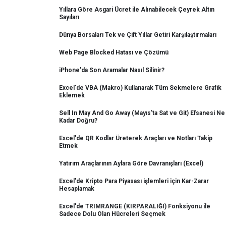
Yıllara Göre Asgari Ücret ile Alınabilecek Çeyrek Altın
Sayıları
Dünya Borsaları Tek ve Çift Yıllar Getiri Karşılaştırmaları
Web Page Blocked Hatası ve Çözümü
iPhone'da Son Aramalar Nasıl Silinir?
Excel'de VBA (Makro) Kullanarak Tüm Sekmelere Grafik
Eklemek
Sell In May And Go Away (Mayıs'ta Sat ve Git) Efsanesi Ne
Kadar Doğru?
Excel'de QR Kodlar Üreterek Araçları ve Notları Takip
Etmek
Yatırım Araçlarının Aylara Göre Davranışları (Excel)
Excel'de Kripto Para Piyasası işlemleri için Kar-Zarar
Hesaplamak
Excel'de TRIMRANGE (KIRPARALIĞI) Fonksiyonu ile
Sadece Dolu Olan Hücreleri Seçmek