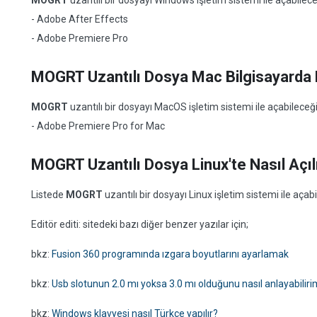
MOGRT
uzantılı bir dosyayı Windows işletim sistemi ile açabile
- Adobe After Effects
- Adobe Premiere Pro
MOGRT Uzantılı Dosya Mac Bilgisayarda N
MOGRT
uzantılı bir dosyayı MacOS işletim sistemi ile açabilece
- Adobe Premiere Pro for Mac
MOGRT Uzantılı Dosya Linux'te Nasıl Açıl
Listede
MOGRT
uzantılı bir dosyayı Linux işletim sistemi ile aç
Editör editi: sitedeki bazı diğer benzer yazılar için;
bkz:
Fusion 360 programında ızgara boyutlarını ayarlamak
bkz:
Usb slotunun 2.0 mı yoksa 3.0 mı olduğunu nasıl anlayabilir
bkz:
Windows klavyesi nasıl Türkçe yapılır?