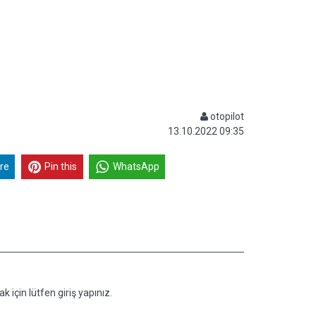
otopilot
13.10.2022 09:35
re
Pin this
WhatsApp
k için lütfen giriş yapınız.