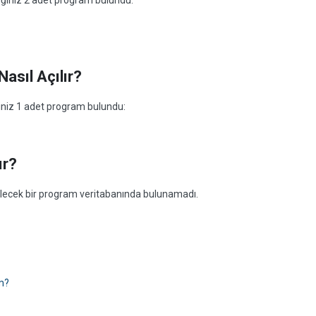
ceğiniz 2 adet program bulundu:
asıl Açılır?
ğiniz 1 adet program bulundu:
ır?
abilecek bir program veritabanında bulunamadı.
im?