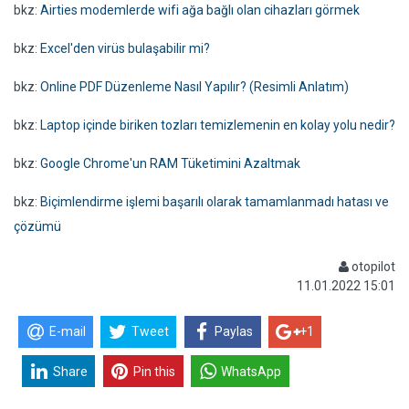
bkz:
Airties modemlerde wifi ağa bağlı olan cihazları görmek
bkz:
Excel'den virüs bulaşabilir mi?
bkz:
Online PDF Düzenleme Nasıl Yapılır? (Resimli Anlatım)
bkz:
Laptop içinde biriken tozları temizlemenin en kolay yolu nedir?
bkz:
Google Chrome'un RAM Tüketimini Azaltmak
bkz:
Biçimlendirme işlemi başarılı olarak tamamlanmadı hatası ve
çözümü
otopilot
11.01.2022 15:01
E-mail
Tweet
Paylas
+1
Share
Pin this
WhatsApp