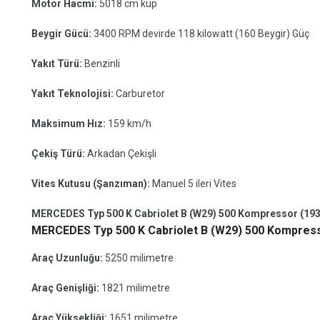
Motor Hacmi:
5018 cm küp
Beygir Gücü:
3400 RPM devirde 118 kilowatt (160 Beygir) Güç
Yakıt Türü:
Benzinli
Yakıt Teknolojisi:
Carburetor
Maksimum Hız:
159 km/h
Çekiş Türü:
Arkadan Çekişli
Vites Kutusu (Şanzıman):
Manuel 5 ileri Vites
MERCEDES Typ 500 K Cabriolet B (W29) 500 Kompressor (1934 
MERCEDES Typ 500 K Cabriolet B (W29) 500 Kompresso
Araç Uzunluğu:
5250 milimetre
Araç Genişliği:
1821 milimetre
Araç Yüksekliği:
1651 milimetre