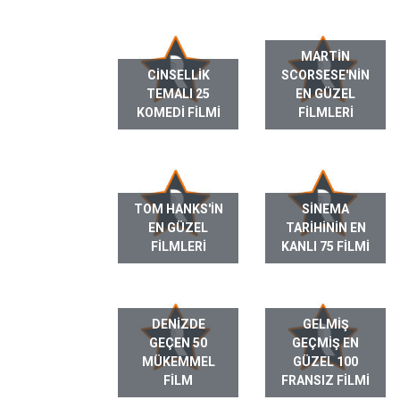
MARTIN
CINSELLIK
SCORSESE'NIN
TEMALI 25
EN GÜZEL
KOMEDI FILMI
FILMLERI
TOM HANKS'IN
SINEMA
EN GÜZEL
TARIHININ EN
FILMLERI
KANLI 75 FILMI
DENIZDE
GELMIŞ
GEÇEN 50
GEÇMIŞ EN
MÜKEMMEL
GÜZEL 100
FILM
FRANSIZ FILMI