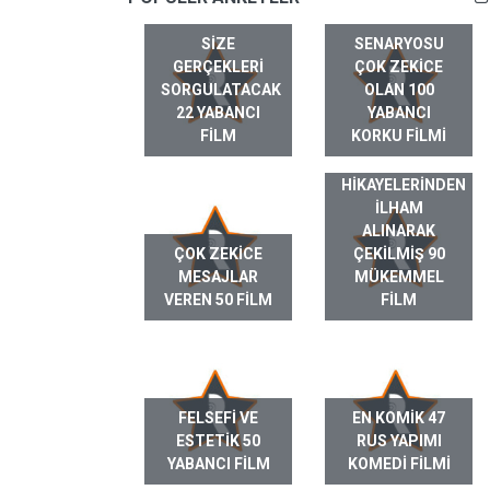
SIZE
SENARYOSU
GERÇEKLERI
ÇOK ZEKICE
SORGULATACAK
OLAN 100
22 YABANCI
YABANCI
FILM
KORKU FILMI
GERÇEK HAYAT
HIKAYELERINDEN
ILHAM
ALINARAK
ÇOK ZEKICE
ÇEKILMIŞ 90
MESAJLAR
MÜKEMMEL
VEREN 50 FILM
FILM
FELSEFI VE
EN KOMIK 47
ESTETIK 50
RUS YAPIMI
YABANCI FILM
KOMEDI FILMI