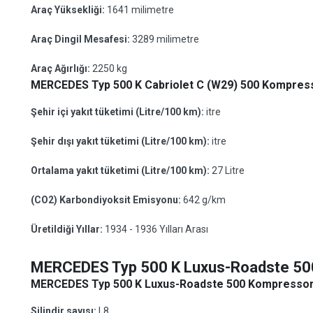
Araç Yüksekliği:
1641 milimetre
Araç Dingil Mesafesi:
3289 milimetre
Araç Ağırlığı:
2250 kg
MERCEDES Typ 500 K Cabriolet C (W29) 500 Kompressor
Şehir içi yakıt tüketimi (Litre/100 km):
itre
Şehir dışı yakıt tüketimi (Litre/100 km):
itre
Ortalama yakıt tüketimi (Litre/100 km):
27 Litre
(CO2) Karbondiyoksit Emisyonu:
642 g/km
Üretildiği Yıllar:
1934 - 1936 Yılları Arası
MERCEDES Typ 500 K Luxus-Roadste 50
MERCEDES Typ 500 K Luxus-Roadste 500 Kompressor (
Silindir sayısı:
L8