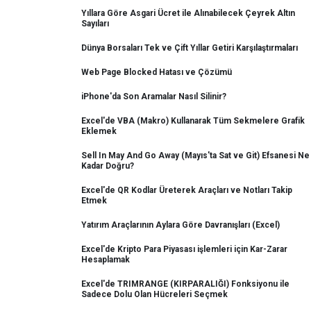
Yıllara Göre Asgari Ücret ile Alınabilecek Çeyrek Altın
Sayıları
Dünya Borsaları Tek ve Çift Yıllar Getiri Karşılaştırmaları
Web Page Blocked Hatası ve Çözümü
iPhone'da Son Aramalar Nasıl Silinir?
Excel'de VBA (Makro) Kullanarak Tüm Sekmelere Grafik
Eklemek
Sell In May And Go Away (Mayıs'ta Sat ve Git) Efsanesi Ne
Kadar Doğru?
Excel'de QR Kodlar Üreterek Araçları ve Notları Takip
Etmek
Yatırım Araçlarının Aylara Göre Davranışları (Excel)
Excel'de Kripto Para Piyasası işlemleri için Kar-Zarar
Hesaplamak
Excel'de TRIMRANGE (KIRPARALIĞI) Fonksiyonu ile
Sadece Dolu Olan Hücreleri Seçmek