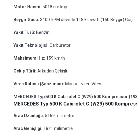
Motor Hacmi:
5018 cm küp
Beygir Gücü:
3400 RPM devirde 118 kilowatt (160 Beygir) Güç
Yakıt Türü:
Benzinli
Yakıt Teknolojisi:
Carburetor
Maksimum Hız:
159 km/h
Çekiş Türü:
Arkadan Çekişli
Vites Kutusu (Şanzıman):
Manuel 5 ileri Vites
MERCEDES Typ 500 K Cabriolet C (W29) 500 Kompressor (1934 
MERCEDES Typ 500 K Cabriolet C (W29) 500 Kompresso
Araç Uzunluğu:
5169 milimetre
Araç Genişliği:
1821 milimetre