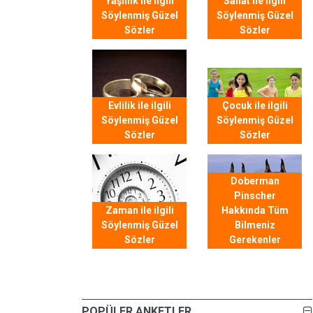
Yaşlılık ile ilgili
Sanat ile ilgili
Söylenmiş Güzel
Söylenmiş Güzel
Sözler
Sözler
Evlilik ile ilgili
Çocuk ile ilgili
Söylenmiş Güzel
Söylenmiş Güzel
Sözler
Sözler
Doberman
Pinscher
Zaman ile ilgili
Hakkında Tüm
Söylenmiş Güzel
Bilmeniz
Sözler
Gerekenler
POPÜLER ANKETLER