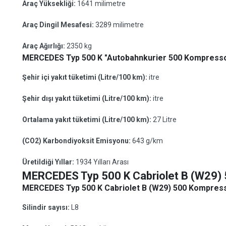
Araç Yüksekliği:
1641 milimetre
Araç Dingil Mesafesi:
3289 milimetre
Araç Ağırlığı:
2350 kg
MERCEDES Typ 500 K "Autobahnkurier 500 Kompressor 
Şehir içi yakıt tüketimi (Litre/100 km):
itre
Şehir dışı yakıt tüketimi (Litre/100 km):
itre
Ortalama yakıt tüketimi (Litre/100 km):
27 Litre
(CO2) Karbondiyoksit Emisyonu:
643 g/km
Üretildiği Yıllar:
1934 Yılları Arası
MERCEDES Typ 500 K Cabriolet B (W29)
MERCEDES Typ 500 K Cabriolet B (W29) 500 Kompressor
Silindir sayısı:
L8