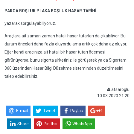
PARCA BOŞLUK PLAKA BOŞLUK HASAR TARİHİ
yazarak sorgulayabiliyoruz.
Araçlara ait zaman zaman hatalı hasar tutarları da çıkabiliyor. Bu
durum önceleri daha fazla oluyordu ama artık çok daha az oluyor.
Eğer kendi aracınıza ait hatalı bir hasar tutarı ödemesi
görünüyorsa, bunu sigorta şirketiniz ile görüşerek ya da Sigortam
360 üzerinden Hasar Bilgi Düzeltme sisteminden düzeltilmesini
talep edebilirsiniz.
afsaroglu
10.03.2020 21:20
E-mail
Tweet
Paylas
+1
Share
Pin this
WhatsApp