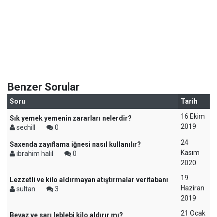
Benzer Sorular
Soru
Tarih
16 Ekim
Sık yemek yemenin zararları nelerdir?
2019
sechill
0
24
Saxenda zayıflama iğnesi nasıl kullanılır?
Kasım
ibrahim halil
0
2020
19
Lezzetli ve kilo aldırmayan atıştırmalar veritabanı
Haziran
sultan
3
2019
21 Ocak
Beyaz ve sarı leblebi kilo aldırır mı?