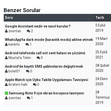
Benzer Sorular
Soru
Tarih
5 Eylül
Google Assistant nedir ve nasıl kurulur?
2019
zsentas
2
19 Mart
WhatsApp'ta dark mode (karanlık modu) aktive etmek
2020
kankito
1
25 Eylül
Android telefonda call not sent hatası ve çözümü
2021
Mustafa.Tekin
0
28 Şubat
Android'de kayıtlı SMS şablonlarını değiştirmek
2020
bolat01
0
24 Ekim
Apple Watch için Uyku Takibi Uygulaması Tavsiyesi
2020
ibrahim halil
0
28
Samsung Note 9 için ekran koruyucu tavsiyesi
Temmuz
zsentas
1
2019