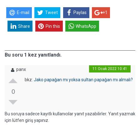
E-mail
Tweet
Paylas
+1
Share
Pin this
WhatsApp
Bu soru 1 kez yanıtlandı.
11 Ocak 2022 10:41
panx
bkz:
Jako papağan mı yoksa sultan papağan mı almalı?
0
Bu soruya sadece kayıtlı kullanıcılar yanıt yazabilirler. Yanıt yazmak
için lütfen giriş yapınız.