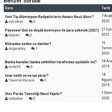
Benzer Sorular
Soru
Tarih
7 Aralı
Yeni Tip Alüminyum Radyatörlerin Havası Nasıl Alınır?
2020
volvolkan
0
21 Eylü
Payoneer'den en düşük komisyon ile para çekmek (2021)
2021
lazpart
0
16
Klimadan neden su damlar?
Temm
doğanateş
1
2020
18 Ara
Banka kasaları banka yetkilileri tarafından açılabilir mi?
2019
sevki34
0
18
imar nedir ve ne işe yarar?
Ağust
Yasemin.Karaca
0
2019
1 Ekim
Stor Perde Temizliği Nasıl Yapılır?
2020
tatlıseker
0