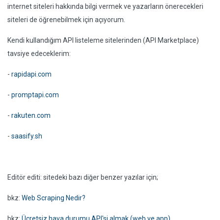
internet siteleri hakkında bilgi vermek ve yazarların önerecekleri
siteleri de öğrenebilmek için açıyorum.
Kendi kullandığım API listeleme sitelerinden (API Marketplace)
tavsiye edeceklerim:
-
rapidapi.com
-
promptapi.com
-
rakuten.com
-
saasify.sh
Editör editi: sitedeki bazı diğer benzer yazılar için;
bkz:
Web Scraping Nedir?
bkz:
Ücretsiz hava durumu API'si almak (web ve app)