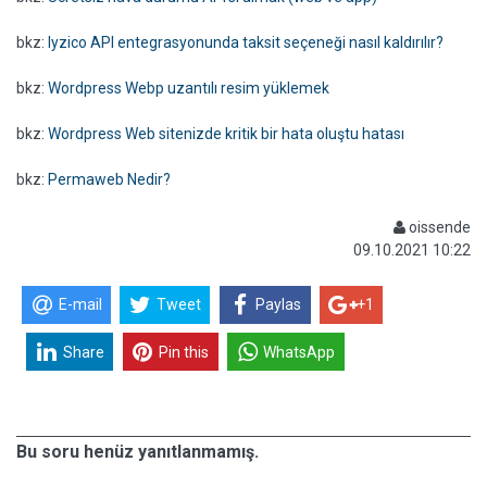
bkz:
Iyzico API entegrasyonunda taksit seçeneği nasıl kaldırılır?
bkz:
Wordpress Webp uzantılı resim yüklemek
bkz:
Wordpress Web sitenizde kritik bir hata oluştu hatası
bkz:
Permaweb Nedir?
oissende
09.10.2021 10:22
E-mail
Tweet
Paylas
+1
Share
Pin this
WhatsApp
Bu soru henüz yanıtlanmamış.