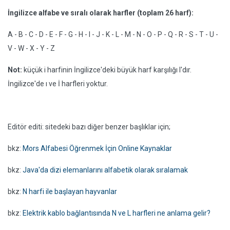
İngilizce alfabe ve sıralı olarak harfler (toplam 26 harf):
A - B - C - D - E - F - G - H - I - J - K - L - M - N - O - P - Q - R - S - T - U -
V - W - X - Y - Z
Not:
küçük i harfinin İngilizce'deki büyük harf karşılığı I'dır.
İngilizce'de ı ve İ harfleri yoktur.
Editör editi: sitedeki bazı diğer benzer başlıklar için;
bkz:
Mors Alfabesi Öğrenmek İçin Online Kaynaklar
bkz:
Java'da dizi elemanlarını alfabetik olarak sıralamak
bkz:
N harfi ile başlayan hayvanlar
bkz:
Elektrik kablo bağlantısında N ve L harfleri ne anlama gelir?