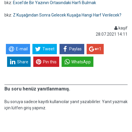
bkz:
Excel'de Bir Yazının Ortasındaki Harfi Bulmak
bkz:
Z Kuşağından Sonra Gelecek Kuşağa Hangi Harf Verilecek?
kaşif
28.07.2021 14:11
E-mail
Tweet
Paylas
+1
Share
Pin this
WhatsApp
Bu soru henüz yanıtlanmamış.
Bu soruya sadece kayıtlı kullanıcılar yanıt yazabilirler. Yanıt yazmak
için lütfen giriş yapınız.