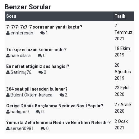
Benzer Sorular
Soru
Tarih
7
7+7/7+7x7-7 sorusunun yanıtı kaçtır?
Temmuz
ennteresan
1
2021
18 Ekim
Türkçe en uzun kelime nedir?
2019
hale dilara
0
20
En nefret ettiğiniz ses hangisi?
Ağustos
Satılmış76
0
2019
23 Eylül
364 saat pili nereden bulunur?
2020
Bülent.Öktem-karaca
2
27 Aralık
Geriye Dönük Borçlanma Nedir ve Nasıl Yapılır?
2020
hadigari9
0
2 Ocak
Yumurta Zehirlenmesi Nedir ve Belirtileri Nelerdir?
2021
serseri0981
0