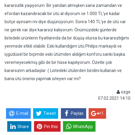
kararsızlık yaşıyorum. Bir yandan almışken sana zamandan ve
efordan kazandıracak bir ütü al diyorum ve 1.000 TL'ye kadar
bütçe ayırsam mı diye düşünüyorum. Sonra 140 TL'ye de ütü var
ne gerek var diye kararsız kalıyorum. Önümüzdeki günlerde
listedeki ürünlerin fiyatlarında da bir düşüş olursa bu kararsızlığımı
yenmede etkili olabilir. Eski kullandığım ütü Philips markaydı ve
içgüdüsel bir biçimde eski ütümden aldığım konforu sanki başka
veremeyecekmiş gibi de bir hisse kapılıyorum. Özetle çok
kararsızım arkadaşlar :( Listedeki ütülerden biridini kullanan ve
bana ütü önerisi yapmak isteyen var mı?
ozge
07.02.2021 14:10
E-mail
Tweet
Paylas
+1
Share
Pin this
WhatsApp