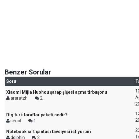
Benzer Sorular
Soru
T
1
Xiaomi Mijia Huohou şarap şişesi açma tirbuşonu
A
araratzh
2
2
12
Digiturk taraftar paketi nedir?
2
senol
1
2
Notebook sırt çantası tavsiyesi istiyorum
T
dolphin
2