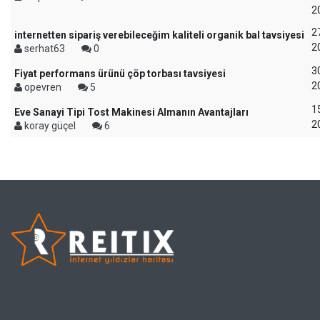
2
2
internetten sipariş verebileceğim kaliteli organik bal tavsiyesi
2
serhat63
0
3
Fiyat performans ürünü çöp torbası tavsiyesi
2
opevren
5
15
Eve Sanayi Tipi Tost Makinesi Almanın Avantajları
2
koray güçel
6