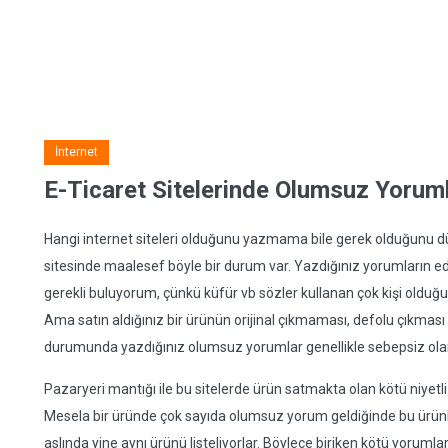
İnternet
E-Ticaret Sitelerinde Olumsuz Yorum
Hangi internet siteleri olduğunu yazmama bile gerek olduğunu 
sitesinde maalesef böyle bir durum var. Yazdığınız yorumların ed
gerekli buluyorum, çünkü küfür vb sözler kullanan çok kişi olduğ
Ama satın aldığınız bir ürünün orijinal çıkmaması, defolu çıkması
durumunda yazdığınız olumsuz yorumlar genellikle sebepsiz olar
Pazaryeri mantığı ile bu sitelerde ürün satmakta olan kötü niyetl
Mesela bir üründe çok sayıda olumsuz yorum geldiğinde bu ürünleri
aslında yine aynı ürünü listeliyorlar. Böylece biriken kötü yorumla