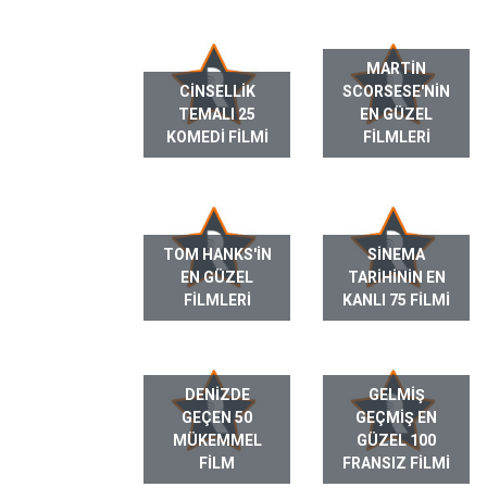
MARTIN
CINSELLIK
SCORSESE'NIN
TEMALI 25
EN GÜZEL
KOMEDI FILMI
FILMLERI
TOM HANKS'IN
SINEMA
EN GÜZEL
TARIHININ EN
FILMLERI
KANLI 75 FILMI
DENIZDE
GELMIŞ
GEÇEN 50
GEÇMIŞ EN
MÜKEMMEL
GÜZEL 100
FILM
FRANSIZ FILMI