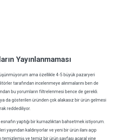
ların Yayınlanmaması
düşünmüyorum ama özellikle 4-5 büyük pazaryeri
itörler tarafından incelenmeye alınmalarını ben de
undan bu yorumların filtrelenmesi bence de gerekli.
 ya da gösterilen üründen çok alakasız bir ürün gelmesi
ak reddediliyor.
i esnafın yaptığı bir kurnazlıktan bahsetmek istiyorum.
 yayından kaldırıyorlar ve yeni bir ürün ilanı açıp
rı temizlemiş ve temiz bir ürün sayfası açaral yine