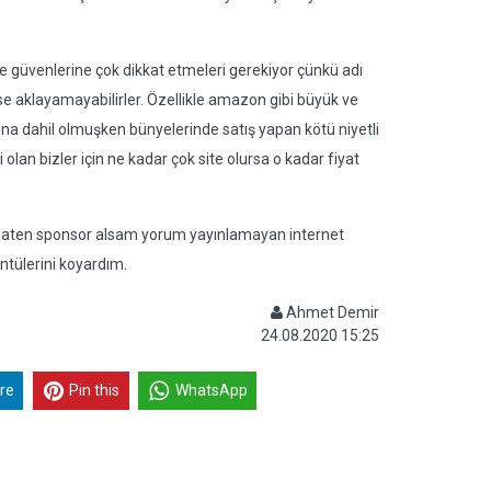
 ve güvenlerine çok dikkat etmeleri gerekiyor çünkü adı
geçse aklayamayabilirler. Özellikle amazon gibi büyük ve
na dahil olmuşken bünyelerinde satış yapan kötü niyetli
ici olan bizler için ne kadar çok site olursa o kadar fiyat
, zaten sponsor alsam yorum yayınlamayan internet
ntülerini koyardım.
Ahmet Demir
24.08.2020 15:25
re
Pin this
WhatsApp