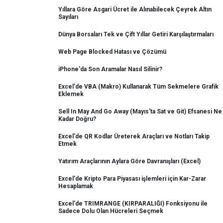
Yıllara Göre Asgari Ücret ile Alınabilecek Çeyrek Altın
Sayıları
Dünya Borsaları Tek ve Çift Yıllar Getiri Karşılaştırmaları
Web Page Blocked Hatası ve Çözümü
iPhone'da Son Aramalar Nasıl Silinir?
Excel'de VBA (Makro) Kullanarak Tüm Sekmelere Grafik
Eklemek
Sell In May And Go Away (Mayıs'ta Sat ve Git) Efsanesi Ne
Kadar Doğru?
Excel'de QR Kodlar Üreterek Araçları ve Notları Takip
Etmek
Yatırım Araçlarının Aylara Göre Davranışları (Excel)
Excel'de Kripto Para Piyasası işlemleri için Kar-Zarar
Hesaplamak
Excel'de TRIMRANGE (KIRPARALIĞI) Fonksiyonu ile
Sadece Dolu Olan Hücreleri Seçmek