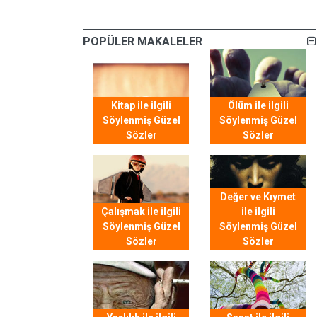
POPÜLER MAKALELER
Kitap ile ilgili
Ölüm ile ilgili
Söylenmiş Güzel
Söylenmiş Güzel
Sözler
Sözler
Değer ve Kıymet
Çalışmak ile ilgili
ile ilgili
Söylenmiş Güzel
Söylenmiş Güzel
Sözler
Sözler