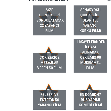
SIZE
SENARYOSU
GERÇEKLERI
ÇOK ZEKICE
SORGULATACAK
OLAN 100
22 YABANCI
YABANCI
FILM
KORKU FILMI
GERÇEK HAYAT
HIKAYELERINDEN
ILHAM
ALINARAK
ÇOK ZEKICE
ÇEKILMIŞ 90
MESAJLAR
MÜKEMMEL
VEREN 50 FILM
FILM
FELSEFI VE
EN KOMIK 47
ESTETIK 50
RUS YAPIMI
YABANCI FILM
KOMEDI FILMI