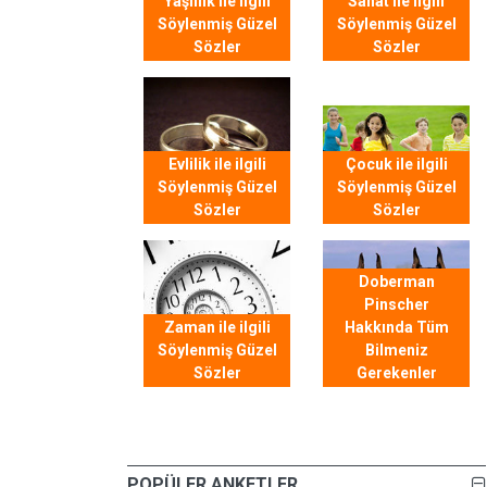
Yaşlılık ile ilgili
Sanat ile ilgili
Söylenmiş Güzel
Söylenmiş Güzel
Sözler
Sözler
Evlilik ile ilgili
Çocuk ile ilgili
Söylenmiş Güzel
Söylenmiş Güzel
Sözler
Sözler
Doberman
Pinscher
Zaman ile ilgili
Hakkında Tüm
Söylenmiş Güzel
Bilmeniz
Sözler
Gerekenler
POPÜLER ANKETLER