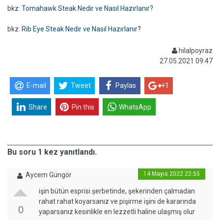
bkz:
Tomahawk Steak Nedir ve Nasıl Hazırlanır?
bkz:
Rib Eye Steak Nedir ve Nasıl Hazırlanır?
hilalpoyraz
27.05.2021 09:47
E-mail
Tweet
Paylas
+1
Share
Pin this
WhatsApp
Bu soru 1 kez yanıtlandı.
14 Mayıs 2022 22:55
Aycem Güngör
işin bütün esprisi şerbetinde, şekerinden çalmadan
rahat rahat koyarsanız ve pişirme işini de kararında
0
yaparsanız kesinlikle en lezzetli haline ulaşmış olur