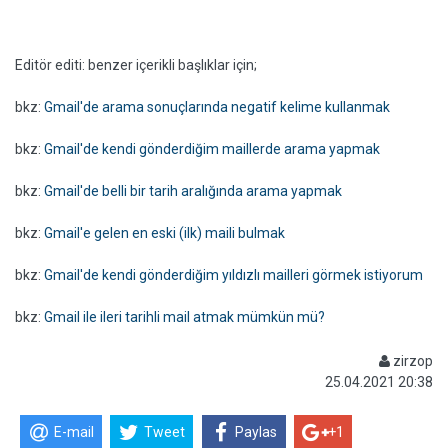
Editör editi: benzer içerikli başlıklar için;
bkz:
Gmail'de arama sonuçlarında negatif kelime kullanmak
bkz:
Gmail'de kendi gönderdiğim maillerde arama yapmak
bkz:
Gmail'de belli bir tarih aralığında arama yapmak
bkz:
Gmail'e gelen en eski (ilk) maili bulmak
bkz:
Gmail'de kendi gönderdiğim yıldızlı mailleri görmek istiyorum
bkz:
Gmail ile ileri tarihli mail atmak mümkün mü?
zirzop
25.04.2021 20:38
E-mail
Tweet
Paylas
+1