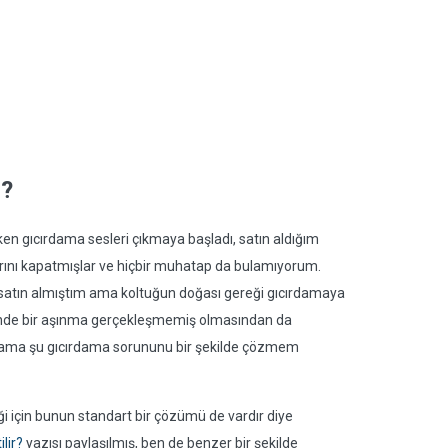
r?
ken gıcırdama sesleri çıkmaya başladı, satın aldığım
arını kapatmışlar ve hiçbir muhatap da bulamıyorum.
k satın almıştım ama koltuğun doğası gereği gıcırdamaya
rinde bir aşınma gerçekleşmemiş olmasından da
 ama şu gıcırdama sorununu bir şekilde çözmem
i için bunun standart bir çözümü de vardır diye
lir?
yazısı paylaşılmış, ben de benzer bir şekilde