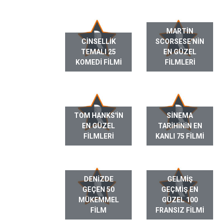
MARTIN
CINSELLIK
SCORSESE'NIN
TEMALI 25
EN GÜZEL
KOMEDI FILMI
FILMLERI
TOM HANKS'IN
SINEMA
EN GÜZEL
TARIHININ EN
FILMLERI
KANLI 75 FILMI
DENIZDE
GELMIŞ
GEÇEN 50
GEÇMIŞ EN
MÜKEMMEL
GÜZEL 100
FILM
FRANSIZ FILMI