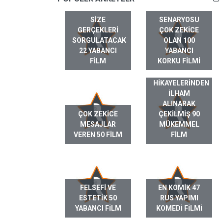
SIZE
SENARYOSU
GERÇEKLERI
ÇOK ZEKICE
SORGULATACAK
OLAN 100
22 YABANCI
YABANCI
FILM
KORKU FILMI
GERÇEK HAYAT
HIKAYELERINDEN
ILHAM
ALINARAK
ÇOK ZEKICE
ÇEKILMIŞ 90
MESAJLAR
MÜKEMMEL
VEREN 50 FILM
FILM
FELSEFI VE
EN KOMIK 47
ESTETIK 50
RUS YAPIMI
YABANCI FILM
KOMEDI FILMI