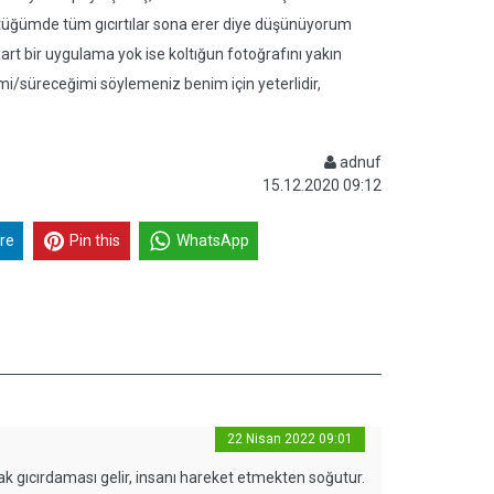
tüğümde tüm gıcırtılar sona erer diye düşünüyorum
 bir uygulama yok ise koltığun fotoğrafını yakın
i/süreceğimi söylemeniz benim için yeterlidir,
adnuf
15.12.2020 09:12
re
Pin this
WhatsApp
22 Nisan 2022 09:01
ak gıcırdaması gelir, insanı hareket etmekten soğutur.