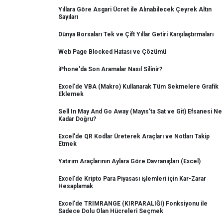
Yıllara Göre Asgari Ücret ile Alınabilecek Çeyrek Altın
Sayıları
Dünya Borsaları Tek ve Çift Yıllar Getiri Karşılaştırmaları
Web Page Blocked Hatası ve Çözümü
iPhone'da Son Aramalar Nasıl Silinir?
Excel'de VBA (Makro) Kullanarak Tüm Sekmelere Grafik
Eklemek
Sell In May And Go Away (Mayıs'ta Sat ve Git) Efsanesi Ne
Kadar Doğru?
Excel'de QR Kodlar Üreterek Araçları ve Notları Takip
Etmek
Yatırım Araçlarının Aylara Göre Davranışları (Excel)
Excel'de Kripto Para Piyasası işlemleri için Kar-Zarar
Hesaplamak
Excel'de TRIMRANGE (KIRPARALIĞI) Fonksiyonu ile
Sadece Dolu Olan Hücreleri Seçmek