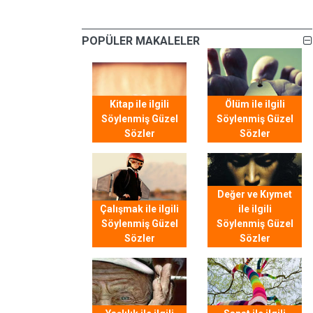
POPÜLER MAKALELER
Kitap ile ilgili
Ölüm ile ilgili
Söylenmiş Güzel
Söylenmiş Güzel
Sözler
Sözler
Değer ve Kıymet
Çalışmak ile ilgili
ile ilgili
Söylenmiş Güzel
Söylenmiş Güzel
Sözler
Sözler