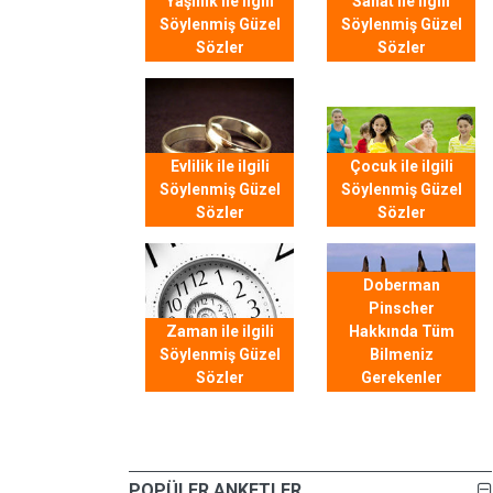
Yaşlılık ile ilgili
Sanat ile ilgili
Söylenmiş Güzel
Söylenmiş Güzel
Sözler
Sözler
Evlilik ile ilgili
Çocuk ile ilgili
Söylenmiş Güzel
Söylenmiş Güzel
Sözler
Sözler
Doberman
Pinscher
Zaman ile ilgili
Hakkında Tüm
Söylenmiş Güzel
Bilmeniz
Sözler
Gerekenler
POPÜLER ANKETLER