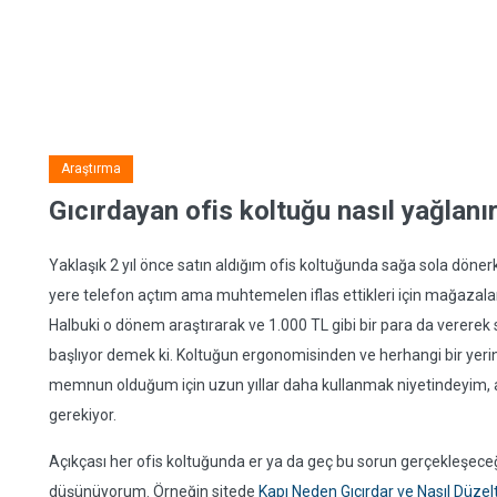
Araştırma
Gıcırdayan ofis koltuğu nasıl yağlanı
Yaklaşık 2 yıl önce satın aldığım ofis koltuğunda sağa sola döner
yere telefon açtım ama muhtemelen iflas ettikleri için mağazal
Halbuki o dönem araştırarak ve 1.000 TL gibi bir para da verere
başlıyor demek ki. Koltuğun ergonomisinden ve herhangi bir ye
memnun olduğum için uzun yıllar daha kullanmak niyetindeyim,
gerekiyor.
Açıkçası her ofis koltuğunda er ya da geç bu sorun gerçekleşeceğ
düşünüyorum. Örneğin sitede
Kapı Neden Gıcırdar ve Nasıl Düzelti