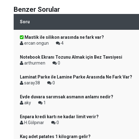
Benzer Sorular
Soru
Mastik ile silikon arasında ne fark var?
ercan ongun
4
Notebook Ekranı Tozunu Almak için Bez Tavsiyesi
arthurmen
0
Laminat Parke ile Lamine Parke Arasında Ne Fark Var?
saray38
0
Evde duvara sarımsak asmanın anlamı nedir?
aky
1
Enpara kredi kartı ne kadar limit verir?
H.Gölpınar
0
Kaç adet patates 1 kilogram gelir?