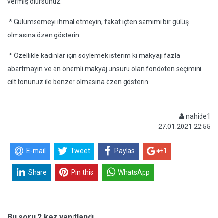
vermiş olursunuz.
* Gülümsemeyi ihmal etmeyin, fakat içten samimi bir gülüş
olmasına özen gösterin.
* Özellikle kadınlar için söylemek isterim ki makyajı fazla
abartmayın ve en önemli makyaj unsuru olan fondöten seçimini
cilt tonunuz ile benzer olmasına özen gösterin.
nahide1
27.01.2021 22:55
E-mail
Tweet
Paylas
+1
Share
Pin this
WhatsApp
Bu soru 2 kez yanıtlandı.