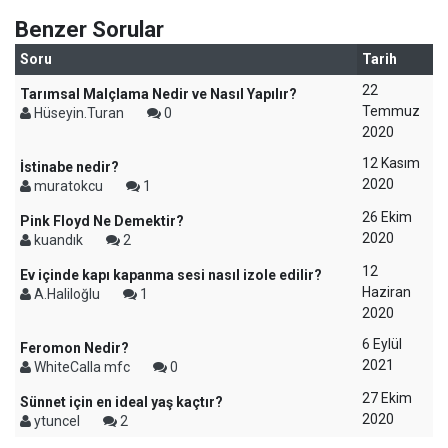
Benzer Sorular
Soru
Tarih
22
Tarımsal Malçlama Nedir ve Nasıl Yapılır?
Temmuz
Hüseyin.Turan
0
2020
12 Kasım
İstinabe nedir?
2020
muratokcu
1
26 Ekim
Pink Floyd Ne Demektir?
2020
kuandık
2
12
Ev içinde kapı kapanma sesi nasıl izole edilir?
Haziran
A.Haliloğlu
1
2020
6 Eylül
Feromon Nedir?
2021
WhiteCalla mfc
0
27 Ekim
Sünnet için en ideal yaş kaçtır?
2020
ytuncel
2