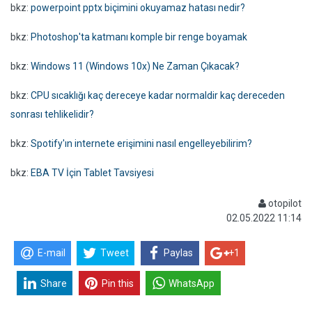
bkz:
powerpoint pptx biçimini okuyamaz hatası nedir?
bkz:
Photoshop'ta katmanı komple bir renge boyamak
bkz:
Windows 11 (Windows 10x) Ne Zaman Çıkacak?
bkz:
CPU sıcaklığı kaç dereceye kadar normaldir kaç dereceden
sonrası tehlikelidir?
bkz:
Spotify'ın internete erişimini nasıl engelleyebilirim?
bkz:
EBA TV İçin Tablet Tavsiyesi
otopilot
02.05.2022 11:14
E-mail
Tweet
Paylas
+1
Share
Pin this
WhatsApp