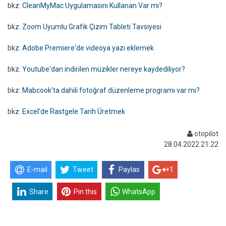
bkz:
CleanMyMac Uygulamasını Kullanan Var mı?
bkz:
Zoom Uyumlu Grafik Çizim Tableti Tavsiyesi
bkz:
Adobe Premiere'de videoya yazı eklemek
bkz:
Youtube'dan indirilen müzikler nereye kaydediliyor?
bkz:
Mabcook'ta dahili fotoğraf düzenleme programı var mı?
bkz:
Excel'de Rastgele Tarih Üretmek
otopilot
28.04.2022 21:22
E-mail
Tweet
Paylas
+1
Share
Pin this
WhatsApp