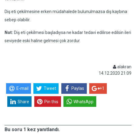
Diş eti çekilmesine erken müdahalede bulunulmazsa diş kaybına
sebep olabilir.
Not:
Diş eti çekilmesi başladıysa ne kadar tedavi edilirse edilsin ileri
seviyede eski haline gelmesi çok zordur.
alakran
14.12.2020 21:09
E-mail
Tweet
Paylas
+1
Share
Pin this
WhatsApp
Bu soru 1 kez yanıtlandı.