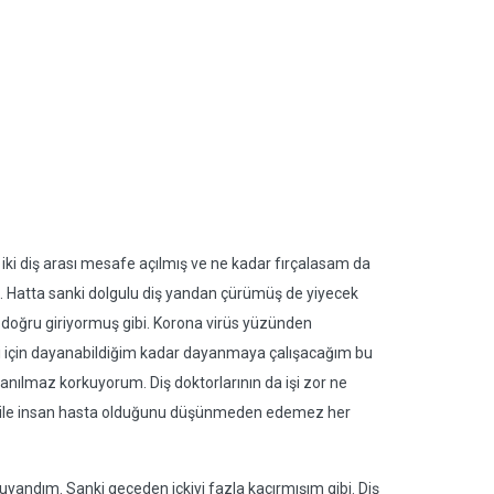
a iki diş arası mesafe açılmış ve ne kadar fırçalasam da
. Hatta sanki dolgulu diş yandan çürümüş de yiyecek
 doğru giriyormuş gibi. Korona virüs yüzünden
ği için dayanabildiğim kadar dayanmaya çalışacağım bu
anılmaz korkuyorum. Diş doktorlarının da işi zor ne
ak bile insan hasta olduğunu düşünmeden edemez her
 uyandım. Sanki geceden içkiyi fazla kaçırmışım gibi. Diş