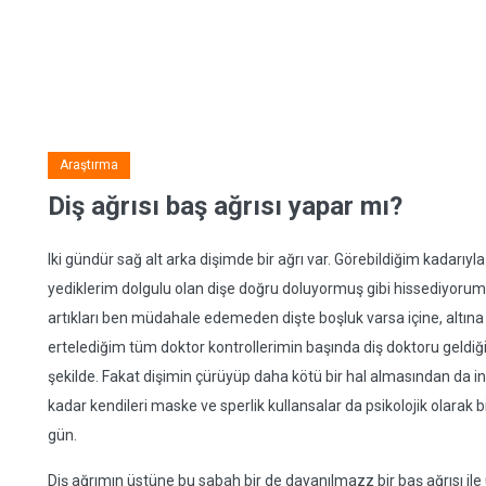
Araştırma
Diş ağrısı baş ağrısı yapar mı?
Iki gündür sağ alt arka dişimde bir ağrı var. Görebildiğim kadarıyl
yediklerim dolgulu olan dişe doğru doluyormuş gibi hissediyorum
artıkları ben müdahale edemeden dişte boşluk varsa içine, altına
ertelediğim tüm doktor kontrollerimin başında diş doktoru geldi
şekilde. Fakat dişimin çürüyüp daha kötü bir hal almasından da in
kadar kendileri maske ve sperlik kullansalar da psikolojik olar
gün.
Diş ağrımın üstüne bu sabah bir de dayanılmazz bir baş ağrısı ile