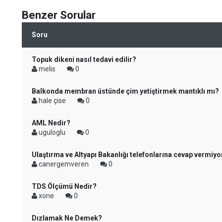
Benzer Sorular
Soru
Topuk dikeni nasıl tedavi edilir?
melis
0
Balkonda membran üstünde çim yetiştirmek mantıklı mı?
hale çise
0
AML Nedir?
uguloglu
0
Ulaştırma ve Altyapı Bakanlığı telefonlarına cevap vermiyo
canergemveren
0
TDS Ölçümü Nedir?
xone
0
Dızlamak Ne Demek?