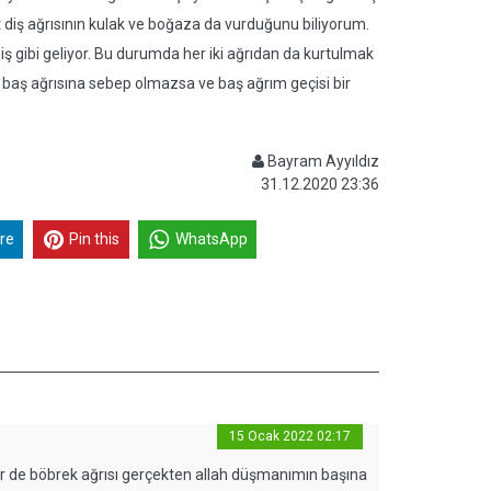
at diş ağrısının kulak ve boğaza da vurduğunu biliyorum.
iş gibi geliyor. Bu durumda her iki ağrıdan da kurtulmak
sı baş ağrısına sebep olmazsa ve baş ağrım geçisi bir
Bayram Ayyıldız
31.12.2020 23:36
re
Pin this
WhatsApp
15 Ocak 2022 02:17
ı bir de böbrek ağrısı gerçekten allah düşmanımın başına