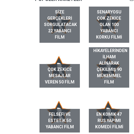
SIZE
SENARYOSU
GERÇEKLERI
ÇOK ZEKICE
SORGULATACAK
OLAN 100
22 YABANCI
YABANCI
FILM
KORKU FILMI
GERÇEK HAYAT
HIKAYELERINDEN
ILHAM
ALINARAK
ÇOK ZEKICE
ÇEKILMIŞ 90
MESAJLAR
MÜKEMMEL
VEREN 50 FILM
FILM
FELSEFI VE
EN KOMIK 47
ESTETIK 50
RUS YAPIMI
YABANCI FILM
KOMEDI FILMI