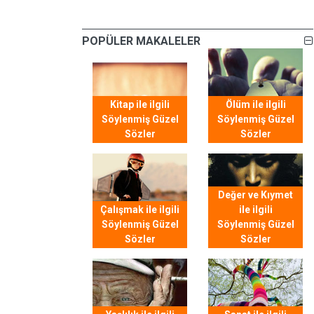
POPÜLER MAKALELER
Kitap ile ilgili
Ölüm ile ilgili
Söylenmiş Güzel
Söylenmiş Güzel
Sözler
Sözler
Değer ve Kıymet
Çalışmak ile ilgili
ile ilgili
Söylenmiş Güzel
Söylenmiş Güzel
Sözler
Sözler