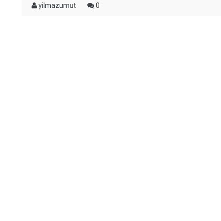
yilmazumut
0