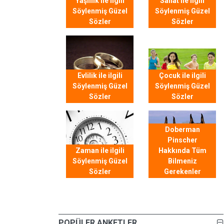
Yaşlılık ile ilgili
Sanat ile ilgili
Söylenmiş Güzel
Söylenmiş Güzel
Sözler
Sözler
Evlilik ile ilgili
Çocuk ile ilgili
Söylenmiş Güzel
Söylenmiş Güzel
Sözler
Sözler
Doberman
Pinscher
Zaman ile ilgili
Hakkında Tüm
Söylenmiş Güzel
Bilmeniz
Sözler
Gerekenler
POPÜLER ANKETLER