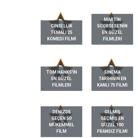
MARTIN
CINSELLIK
SCORSESE'NIN
TEMALI 25
EN GÜZEL
KOMEDI FILMI
FILMLERI
TOM HANKS'IN
SINEMA
EN GÜZEL
TARIHININ EN
FILMLERI
KANLI 75 FILMI
DENIZDE
GELMIŞ
GEÇEN 50
GEÇMIŞ EN
MÜKEMMEL
GÜZEL 100
FILM
FRANSIZ FILMI