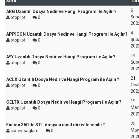
Soru
Tar
6
ARG Uzantılı Dosya Nedir ve Hangi Program ile Açılır?
Şub
otopilot
0
202
4
APPICON Uzantılı Dosya Nedir ve Hangi Program ile Açılır?
Şub
otopilot
0
202
14
AYY Uzantılı Dosya Nedir ve Hangi Program ile Açılır?
Şub
otopilot
0
202
21
ACLX Uzantılı Dosya Nedir ve Hangi Program ile Açılır?
Oca
otopilot
0
202
19
CELTX Uzantılı Dosya Nedir ve Hangi Program ile Açılır?
Mar
otopilot
0
202
25
Fusion 360 ile STL dosyası nasıl düzenlenebilir?
May
cuneytsaglam
0
202