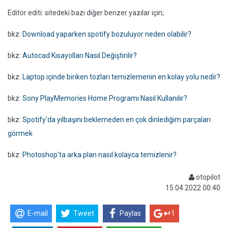
Editör editi: sitedeki bazı diğer benzer yazılar için;
bkz:
Download yaparken spotify bozuluyor neden olabilir?
bkz:
Autocad Kısayolları Nasıl Değiştirilir?
bkz:
Laptop içinde biriken tozları temizlemenin en kolay yolu nedir?
bkz:
Sony PlayMemories Home Programı Nasıl Kullanılır?
bkz:
Spotify'da yılbaşını beklemeden en çok dinlediğim parçaları
görmek
bkz:
Photoshop'ta arka plan nasıl kolayca temizlenir?
otopilot
15.04.2022 00:40
E-mail
Tweet
Paylas
+1