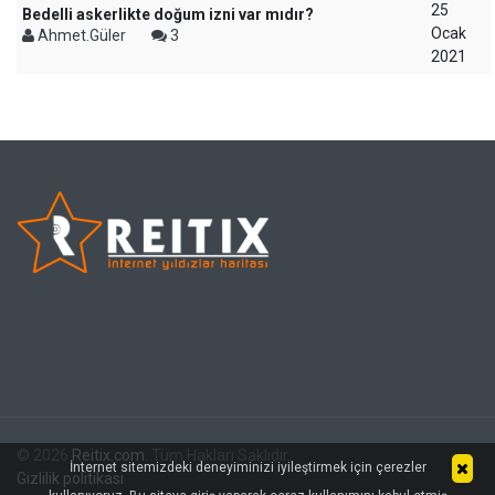
25
Bedelli askerlikte doğum izni var mıdır?
Ocak
Ahmet.Güler
3
2021
© 2026
Reitix.com
. Tüm Hakları Saklıdır.
İnternet sitemizdeki deneyiminizi iyileştirmek için çerezler
Gizlilik politikası