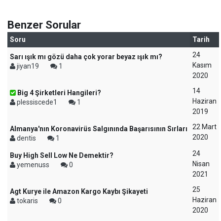
Benzer Sorular
Soru
Tarih
24
Sarı ışık mı gözü daha çok yorar beyaz ışık mı?
Kasım
jiyan19
1
2020
14
Big 4 Şirketleri Hangileri?
Haziran
plessiscede1
1
2019
22 Mart
Almanya'nın Koronavirüs Salgınında Başarısının Sırları
2020
dentis
1
24
Buy High Sell Low Ne Demektir?
Nisan
yemenuss
0
2021
25
Agt Kurye ile Amazon Kargo Kaybı Şikayeti
Haziran
tokaris
0
2020