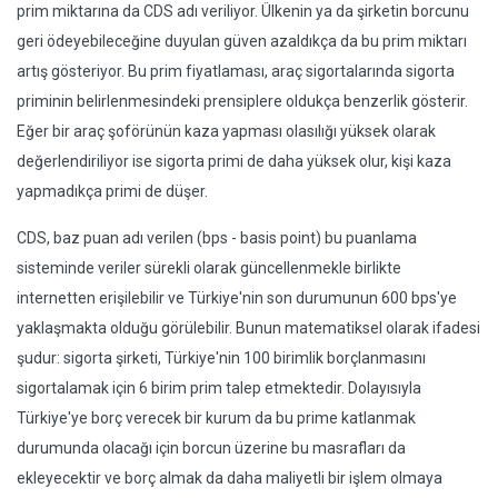
prim miktarına da CDS adı veriliyor. Ülkenin ya da şirketin borcunu
geri ödeyebileceğine duyulan güven azaldıkça da bu prim miktarı
artış gösteriyor. Bu prim fiyatlaması, araç sigortalarında sigorta
priminin belirlenmesindeki prensiplere oldukça benzerlik gösterir.
Eğer bir araç şoförünün kaza yapması olasılığı yüksek olarak
değerlendiriliyor ise sigorta primi de daha yüksek olur, kişi kaza
yapmadıkça primi de düşer.
CDS, baz puan adı verilen (bps - basis point) bu puanlama
sisteminde veriler sürekli olarak güncellenmekle birlikte
internetten erişilebilir ve Türkiye'nin son durumunun 600 bps'ye
yaklaşmakta olduğu görülebilir. Bunun matematiksel olarak ifadesi
şudur: sigorta şirketi, Türkiye'nin 100 birimlik borçlanmasını
sigortalamak için 6 birim prim talep etmektedir. Dolayısıyla
Türkiye'ye borç verecek bir kurum da bu prime katlanmak
durumunda olacağı için borcun üzerine bu masrafları da
ekleyecektir ve borç almak da daha maliyetli bir işlem olmaya