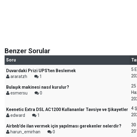
Benzer Sorular
Soru
Ta
5 
Duvardaki Prizi UPS'ten Beslemek
20
araratzh
1
25
Bulaşık makinesi nasıl kurulur?
Ha
esmersu
0
20
4 
Keenetic Extra DSL AC1200 Kullananlar Tavsiye ve Şikayetler
20
edward
1
30 
Airbnb'de ilan vermek için yapılması gerekenler nelerdir?
20
harun_emirhan
0