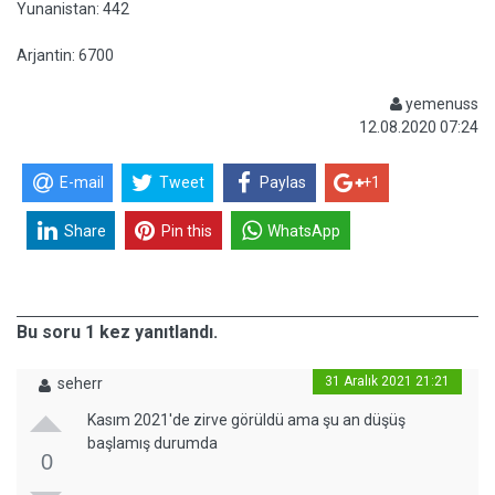
Yunanistan: 442
Arjantin: 6700
yemenuss
12.08.2020 07:24
E-mail
Tweet
Paylas
+1
Share
Pin this
WhatsApp
Bu soru 1 kez yanıtlandı.
31 Aralık 2021 21:21
seherr
Kasım 2021'de zirve görüldü ama şu an düşüş
başlamış durumda
0