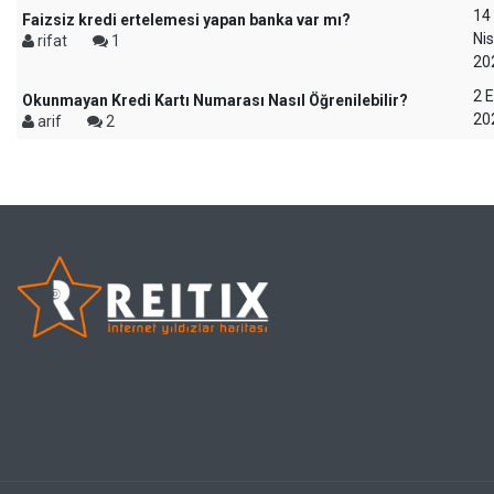
14
Faizsiz kredi ertelemesi yapan banka var mı?
Ni
rifat
1
20
2 E
Okunmayan Kredi Kartı Numarası Nasıl Öğrenilebilir?
20
arif
2