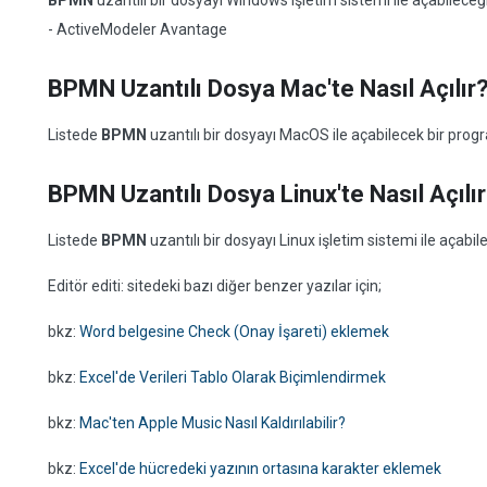
BPMN
uzantılı bir dosyayı Windows işletim sistemi ile açabilece
- ActiveModeler Avantage
BPMN Uzantılı Dosya Mac'te Nasıl Açılır
Listede
BPMN
uzantılı bir dosyayı MacOS ile açabilecek bir pro
BPMN Uzantılı Dosya Linux'te Nasıl Açılı
Listede
BPMN
uzantılı bir dosyayı Linux işletim sistemi ile aça
Editör editi: sitedeki bazı diğer benzer yazılar için;
bkz:
Word belgesine Check (Onay İşareti) eklemek
bkz:
Excel'de Verileri Tablo Olarak Biçimlendirmek
bkz:
Mac'ten Apple Music Nasıl Kaldırılabilir?
bkz:
Excel'de hücredeki yazının ortasına karakter eklemek