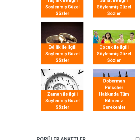
Yaşlılık ile ilgili
Sanat ile ilgili
Söylenmiş Güzel
Söylenmiş Güzel
Sözler
Sözler
Evlilik ile ilgili
Çocuk ile ilgili
Söylenmiş Güzel
Söylenmiş Güzel
Sözler
Sözler
Doberman
Pinscher
Zaman ile ilgili
Hakkında Tüm
Söylenmiş Güzel
Bilmeniz
Sözler
Gerekenler
POPÜLER ANKETLER