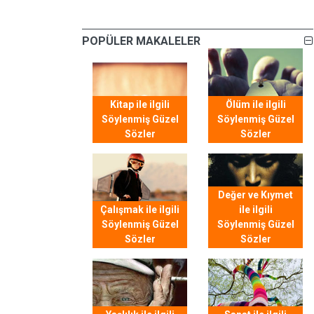
POPÜLER MAKALELER
Kitap ile ilgili
Ölüm ile ilgili
Söylenmiş Güzel
Söylenmiş Güzel
Sözler
Sözler
Değer ve Kıymet
Çalışmak ile ilgili
ile ilgili
Söylenmiş Güzel
Söylenmiş Güzel
Sözler
Sözler