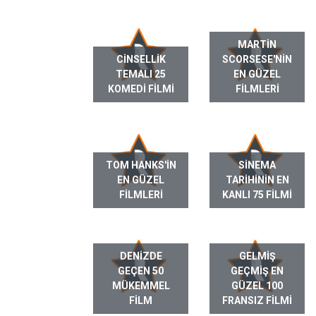
MARTIN
CINSELLIK
SCORSESE'NIN
TEMALI 25
EN GÜZEL
KOMEDI FILMI
FILMLERI
TOM HANKS'IN
SINEMA
EN GÜZEL
TARIHININ EN
FILMLERI
KANLI 75 FILMI
DENIZDE
GELMIŞ
GEÇEN 50
GEÇMIŞ EN
MÜKEMMEL
GÜZEL 100
FILM
FRANSIZ FILMI