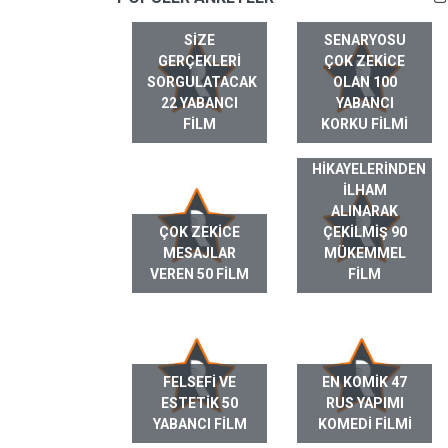
SIZE
SENARYOSU
GERÇEKLERI
ÇOK ZEKICE
SORGULATACAK
OLAN 100
22 YABANCI
YABANCI
FILM
KORKU FILMI
GERÇEK HAYAT
HIKAYELERINDEN
ILHAM
ALINARAK
ÇOK ZEKICE
ÇEKILMIŞ 90
MESAJLAR
MÜKEMMEL
VEREN 50 FILM
FILM
FELSEFI VE
EN KOMIK 47
ESTETIK 50
RUS YAPIMI
YABANCI FILM
KOMEDI FILMI