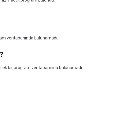
ğiniz 1 adet program bulundu:
?
gram veritabanında bulunamadı.
r?
bilecek bir program veritabanında bulunamadı.