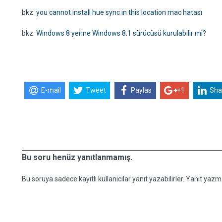
bkz:
you cannot install hue sync in this location mac hatası
bkz:
Windows 8 yerine Windows 8.1 sürücüsü kurulabilir mi?
E-mail
Tweet
Paylas
+1
Sha
Bu soru henüz yanıtlanmamış.
Bu soruya sadece kayıtlı kullanıcılar yanıt yazabilirler. Yanıt yazma