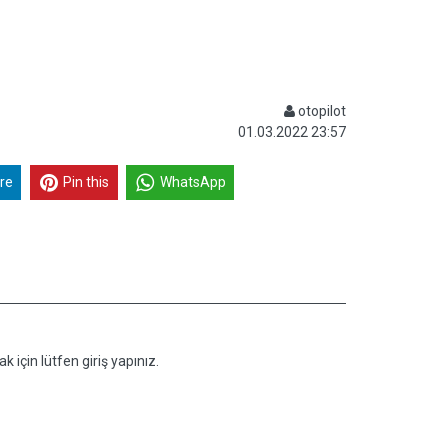
otopilot
01.03.2022 23:57
re
Pin this
WhatsApp
k için lütfen giriş yapınız.