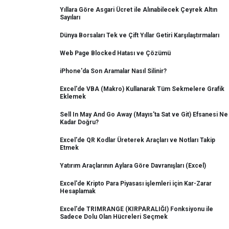
Yıllara Göre Asgari Ücret ile Alınabilecek Çeyrek Altın
Sayıları
Dünya Borsaları Tek ve Çift Yıllar Getiri Karşılaştırmaları
Web Page Blocked Hatası ve Çözümü
iPhone'da Son Aramalar Nasıl Silinir?
Excel'de VBA (Makro) Kullanarak Tüm Sekmelere Grafik
Eklemek
Sell In May And Go Away (Mayıs'ta Sat ve Git) Efsanesi Ne
Kadar Doğru?
Excel'de QR Kodlar Üreterek Araçları ve Notları Takip
Etmek
Yatırım Araçlarının Aylara Göre Davranışları (Excel)
Excel'de Kripto Para Piyasası işlemleri için Kar-Zarar
Hesaplamak
Excel'de TRIMRANGE (KIRPARALIĞI) Fonksiyonu ile
Sadece Dolu Olan Hücreleri Seçmek