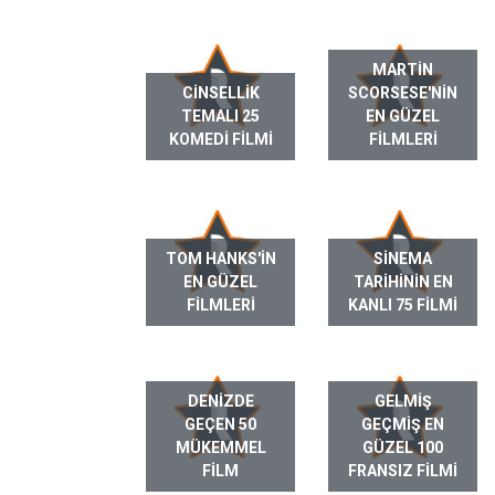
MARTIN
CINSELLIK
SCORSESE'NIN
TEMALI 25
EN GÜZEL
KOMEDI FILMI
FILMLERI
TOM HANKS'IN
SINEMA
EN GÜZEL
TARIHININ EN
FILMLERI
KANLI 75 FILMI
DENIZDE
GELMIŞ
GEÇEN 50
GEÇMIŞ EN
MÜKEMMEL
GÜZEL 100
FILM
FRANSIZ FILMI