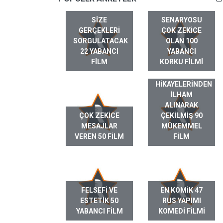
SIZE
SENARYOSU
GERÇEKLERI
ÇOK ZEKICE
SORGULATACAK
OLAN 100
22 YABANCI
YABANCI
FILM
KORKU FILMI
GERÇEK HAYAT
HIKAYELERINDEN
ILHAM
ALINARAK
ÇOK ZEKICE
ÇEKILMIŞ 90
MESAJLAR
MÜKEMMEL
VEREN 50 FILM
FILM
FELSEFI VE
EN KOMIK 47
ESTETIK 50
RUS YAPIMI
YABANCI FILM
KOMEDI FILMI