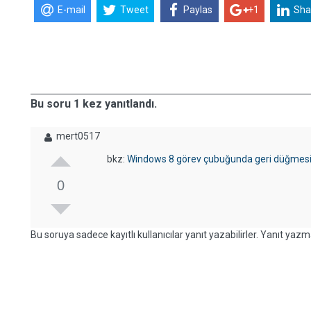
E-mail
Tweet
Paylas
+1
Sha
Bu soru 1 kez yanıtlandı.
mert0517
bkz:
Windows 8 görev çubuğunda geri düğmesi na
0
Bu soruya sadece kayıtlı kullanıcılar yanıt yazabilirler. Yanıt yazma