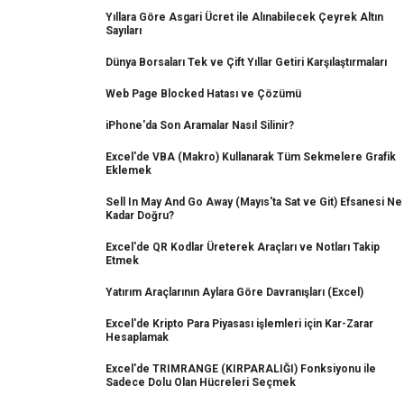
Yıllara Göre Asgari Ücret ile Alınabilecek Çeyrek Altın
Sayıları
Dünya Borsaları Tek ve Çift Yıllar Getiri Karşılaştırmaları
Web Page Blocked Hatası ve Çözümü
iPhone'da Son Aramalar Nasıl Silinir?
Excel'de VBA (Makro) Kullanarak Tüm Sekmelere Grafik
Eklemek
Sell In May And Go Away (Mayıs'ta Sat ve Git) Efsanesi Ne
Kadar Doğru?
Excel'de QR Kodlar Üreterek Araçları ve Notları Takip
Etmek
Yatırım Araçlarının Aylara Göre Davranışları (Excel)
Excel'de Kripto Para Piyasası işlemleri için Kar-Zarar
Hesaplamak
Excel'de TRIMRANGE (KIRPARALIĞI) Fonksiyonu ile
Sadece Dolu Olan Hücreleri Seçmek