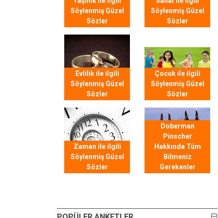
Yaşlılık ile ilgili
Sanat ile ilgili
Söylenmiş Güzel
Söylenmiş Güzel
Sözler
Sözler
Evlilik ile ilgili
Çocuk ile ilgili
Söylenmiş Güzel
Söylenmiş Güzel
Sözler
Sözler
Doberman
Pinscher
Zaman ile ilgili
Hakkında Tüm
Söylenmiş Güzel
Bilmeniz
Sözler
Gerekenler
POPÜLER ANKETLER