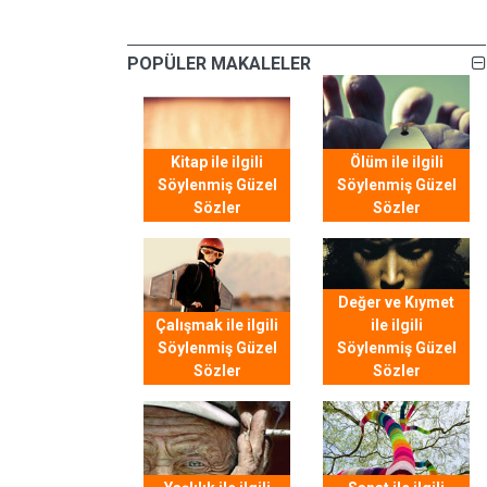
POPÜLER MAKALELER
Kitap ile ilgili
Ölüm ile ilgili
Söylenmiş Güzel
Söylenmiş Güzel
Sözler
Sözler
Değer ve Kıymet
Çalışmak ile ilgili
ile ilgili
Söylenmiş Güzel
Söylenmiş Güzel
Sözler
Sözler