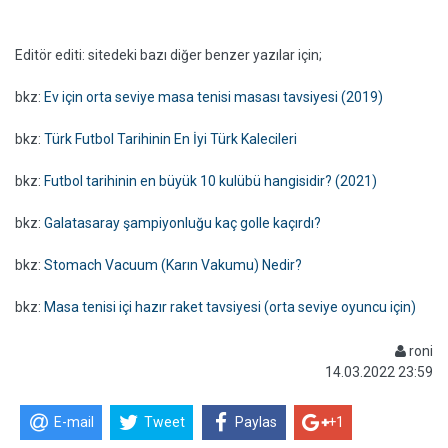
Editör editi: sitedeki bazı diğer benzer yazılar için;
bkz:
Ev için orta seviye masa tenisi masası tavsiyesi (2019)
bkz:
Türk Futbol Tarihinin En İyi Türk Kalecileri
bkz:
Futbol tarihinin en büyük 10 kulübü hangisidir? (2021)
bkz:
Galatasaray şampiyonluğu kaç golle kaçırdı?
bkz:
Stomach Vacuum (Karın Vakumu) Nedir?
bkz:
Masa tenisi içi hazır raket tavsiyesi (orta seviye oyuncu için)
roni
14.03.2022 23:59
E-mail
Tweet
Paylas
+1