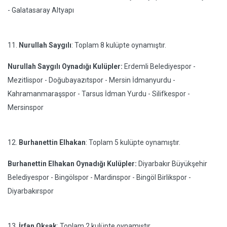
- Galatasaray Altyapı
11.
Nurullah Saygılı
: Toplam 8 kulüpte oynamıştır.
Nurullah Saygılı Oynadığı Kulüpler:
Erdemli Belediyespor -
Mezitlispor - Doğubayazıtspor - Mersin İdmanyurdu -
Kahramanmaraşspor - Tarsus İdman Yurdu - Silifkespor -
Mersinspor
12.
Burhanettin Elhakan
: Toplam 5 kulüpte oynamıştır.
Burhanettin Elhakan Oynadığı Kulüpler:
Diyarbakır Büyükşehir
Belediyespor - Bingölspor - Mardinspor - Bingöl Birlikspor -
Diyarbakırspor
13.
İrfan Okşak
: Toplam 2 kulüpte oynamıştır.