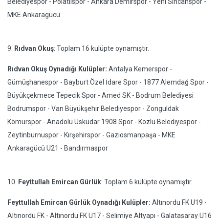
Belediyespor - Polatlıspor - Ankara Demirspor - Yeni Sincanspor -
MKE Ankaragücü
9.
Rıdvan Okuş
: Toplam 16 kulüpte oynamıştır.
Rıdvan Okuş Oynadığı Kulüpler:
Antalya Kemerspor -
Gümüşhanespor - Bayburt Özel İdare Spor - 1877 Alemdağ Spor -
Büyükçekmece Tepecik Spor - Amed SK - Bodrum Belediyesi
Bodrumspor - Van Büyükşehir Belediyespor - Zonguldak
Kömürspor - Anadolu Üsküdar 1908 Spor - Kozlu Belediyespor -
Zeytinburnuspor - Kırşehirspor - Gaziosmanpaşa - MKE
Ankaragücü U21 - Bandırmaspor
10.
Feyttullah Emircan Gürlük
: Toplam 6 kulüpte oynamıştır.
Feyttullah Emircan Gürlük Oynadığı Kulüpler:
Altınordu FK U19 -
Altınordu FK - Altınordu FK U17 - Selimiye Altyapı - Galatasaray U16