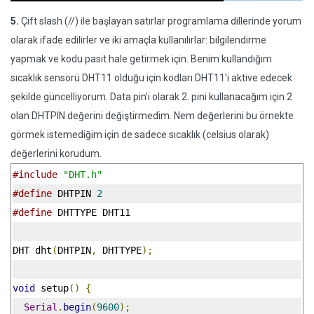
5.
Çift slash (//) ile başlayan satırlar programlama dillerinde yorum
olarak ifade edilirler ve iki amaçla kullanılırlar: bilgilendirme
yapmak ve kodu pasit hale getirmek için. Benim kullandığım
sıcaklık sensörü DHT11 olduğu için kodları DHT11'i aktive edecek
şekilde güncelliyorum. Data pin'i olarak 2. pini kullanacağım için 2
olan DHTPIN değerini değiştirmedim. Nem değerlerini bu örnekte
görmek istemediğim için de sadece sıcaklık (celsius olarak)
değerlerini korudum.
#include
"DHT.h"
#define
 DHTPIN 
2
#define
 DHTTYPE DHT11
DHT dht
(
DHTPIN
,
 DHTTYPE
);
void
 setup
()
{
Serial
.
begin
(
9600
);