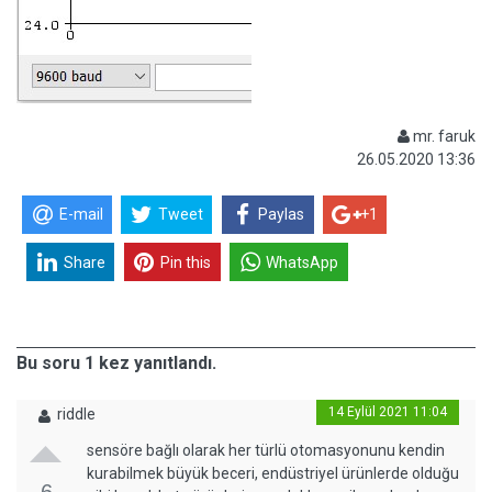
mr. faruk
26.05.2020 13:36
E-mail
Tweet
Paylas
+1
Share
Pin this
WhatsApp
Bu soru 1 kez yanıtlandı.
14 Eylül 2021 11:04
riddle
sensöre bağlı olarak her türlü otomasyonunu kendin
kurabilmek büyük beceri, endüstriyel ürünlerde olduğu
6