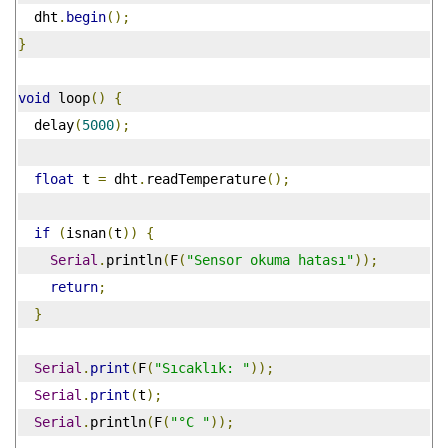
  dht
.
begin
();
}
void
 loop
()
{
  delay
(
5000
);
float
 t 
=
 dht
.
readTemperature
();
if
(
isnan
(
t
))
{
Serial
.
println
(
F
(
"Sensor okuma hatası"
));
return
;
}
Serial
.
print
(
F
(
"Sıcaklık: "
));
Serial
.
print
(
t
);
Serial
.
println
(
F
(
"°C "
));