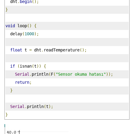
  dht
.
begin
();
}
void
 loop
()
{
  delay
(
1000
);
float
 t 
=
 dht
.
readTemperature
();
if
(
isnan
(
t
))
{
Serial
.
println
(
F
(
"Sensor okuma hatası"
));
return
;
}
Serial
.
println
(
t
);
}