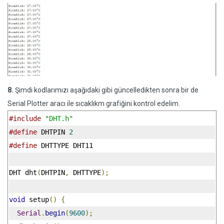
8.
Şimdi kodlarımızı aşağıdaki gibi güncelledikten sonra bir de
Serial Plotter aracı ile sıcaklıkm grafiğini kontrol edelim.
#include
"DHT.h"
#define
 DHTPIN 
2
#define
 DHTTYPE DHT11
DHT dht
(
DHTPIN
,
 DHTTYPE
);
void
 setup
()
{
Serial
.
begin
(
9600
);