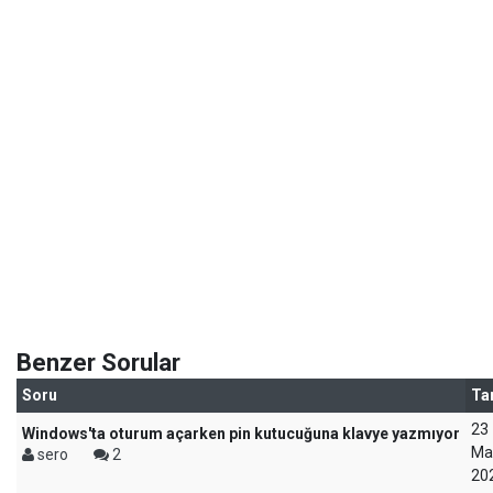
Benzer Sorular
Soru
Ta
23
Windows'ta oturum açarken pin kutucuğuna klavye yazmıyor
Ma
sero
2
20