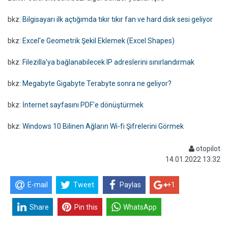
bkz:
Bilgisayarı ilk açtığımda tıkır tıkır fan ve hard disk sesi geliyor
bkz:
Excel'e Geometrik Şekil Eklemek (Excel Shapes)
bkz:
Filezilla'ya bağlanabilecek IP adreslerini sınırlandırmak
bkz:
Megabyte Gigabyte Terabyte sonra ne geliyor?
bkz:
İnternet sayfasını PDF'e dönüştürmek
bkz:
Windows 10 Bilinen Ağların Wi-fi Şifrelerini Görmek
otopilot
14.01.2022 13:32
E-mail
Tweet
Paylas
+1
Share
Pin this
WhatsApp