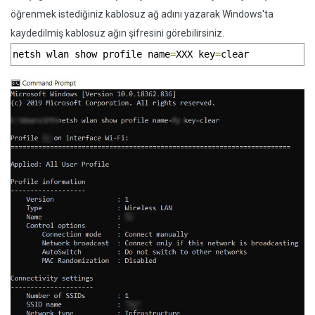
öğrenmek istediğiniz kablosuz ağ adını yazarak Windows'ta
kaydedilmiş kablosuz ağın şifresini görebilirsiniz.
netsh wlan show profile name
=
XXX key
=
clear