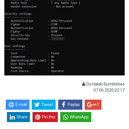
Öz Hakiki Bumblebee
07.06.2020 22:17
E-mail
Tweet
Paylas
+1
Share
Pin this
WhatsApp