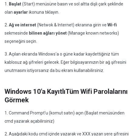
1.
Başlat
(Start) menüsüne basın ve sol altta dişli çark şeklinde
olan
ayarlar
ikonuna tıklayın.
2.
Ağ ve internet
(Netwok & Internet) ekranına girin ve
Wi-fi
sekmesinde
bilinen ağları yönet
(Manage known networks)
seçeneğini seçin.
3. Açılan ekranda Windows'a o güne kadar kaydettiğiniz tüm
kablosuz ağ şifreleri gelecek. Eğer bilgisayarınızın bir ağ şifresini
unutmasını istiyorsanız da bu ekranı kullanabilirsiniz.
Windows 10'a KayıtlıTüm Wifi Parolalarını
Görmek
1. Command Prompt'u (komut satırı) açın (Başlat menüsünden
cmd yazarak açabilirsiniz)
2. Aşağıdaki kodu cmd içinde yazarak ve XXX yazan yere şifresini