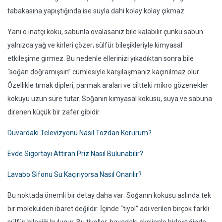
tabakasına yapıştığında ise suyla dahi kolay kolay çıkmaz.
Yani o inatçı koku, sabunla ovalasanız bile kalabilir çünkü sabun
yalnızca yağ ve kirleri çözer; sülfür bileşikleriyle kimyasal
etkileşime girmez. Bu nedenle ellerinizi yıkadıktan sonra bile
“soğan doğramışsın” cümlesiyle karşılaşmanız kaçınılmaz olur.
Özellikle tırnak dipleri, parmak araları ve ciltteki mikro gözenekler
kokuyu uzun süre tutar. Soğanın kimyasal kokusu, suya ve sabuna
direnen küçük bir zafer gibidir.
Duvardaki Televizyonu Nasıl Tozdan Korurum?
Evde Sigortayı Attıran Priz Nasıl Bulunabilir?
Lavabo Sifonu Su Kaçırıyorsa Nasıl Onarılır?
Bu noktada önemli bir detay daha var: Soğanın kokusu aslında tek
bir molekülden ibaret değildir. İçinde “tiyol” adı verilen birçok farklı