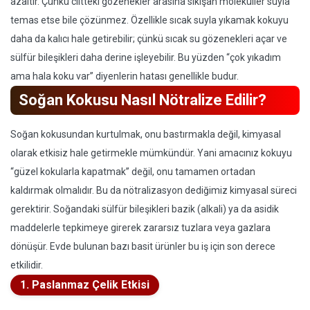
azaltır. Çünkü ciltteki gözenekler arasına sıkışan moleküller suyla
temas etse bile çözünmez. Özellikle sıcak suyla yıkamak kokuyu
daha da kalıcı hale getirebilir; çünkü sıcak su gözenekleri açar ve
sülfür bileşikleri daha derine işleyebilir. Bu yüzden “çok yıkadım
ama hala koku var” diyenlerin hatası genellikle budur.
Soğan Kokusu Nasıl Nötralize Edilir?
Soğan kokusundan kurtulmak, onu bastırmakla değil, kimyasal
olarak etkisiz hale getirmekle mümkündür. Yani amacınız kokuyu
“güzel kokularla kapatmak” değil, onu tamamen ortadan
kaldırmak olmalıdır. Bu da nötralizasyon dediğimiz kimyasal süreci
gerektirir. Soğandaki sülfür bileşikleri bazik (alkali) ya da asidik
maddelerle tepkimeye girerek zararsız tuzlara veya gazlara
dönüşür. Evde bulunan bazı basit ürünler bu iş için son derece
etkilidir.
1. Paslanmaz Çelik Etkisi