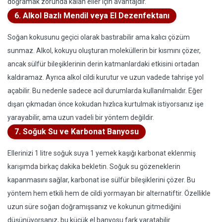
doğramak zorunda kalan eller için avantajdır.
6. Alkol Bazlı Mendil veya El Dezenfektanı
Soğan kokusunu geçici olarak bastırabilir ama kalıcı çözüm
sunmaz. Alkol, kokuyu oluşturan moleküllerin bir kısmını çözer,
ancak sülfür bileşiklerinin derin katmanlardaki etkisini ortadan
kaldıramaz. Ayrıca alkol cildi kurutur ve uzun vadede tahrişe yol
açabilir. Bu nedenle sadece acil durumlarda kullanılmalıdır. Eğer
dışarı çıkmadan önce kokudan hızlıca kurtulmak istiyorsanız işe
yarayabilir, ama uzun vadeli bir yöntem değildir.
7. Soğuk Su ve Karbonat Banyosu
Ellerinizi 1 litre soğuk suya 1 yemek kaşığı karbonat eklenmiş
karışımda birkaç dakika bekletin. Soğuk su gözeneklerin
kapanmasını sağlar, karbonat ise sülfür bileşiklerini çözer. Bu
yöntem hem etkili hem de cildi yormayan bir alternatiftir. Özellikle
uzun süre soğan doğramışsanız ve kokunun gitmediğini
düşünüyorsanız, bu küçük el banyosu fark yaratabilir.