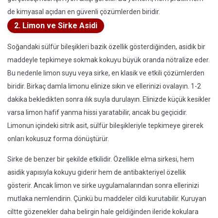
de kimyasal açıdan en güvenli çözümlerden biridir.
2. Limon ve Sirke Asidi
Soğandaki sülfür bileşikleri bazik özellik gösterdiğinden, asidik bir
maddeyle tepkimeye sokmak kokuyu büyük oranda nötralize eder.
Bu nedenle limon suyu veya sirke, en klasik ve etkili çözümlerden
biridir. Birkaç damla limonu elinize sıkın ve ellerinizi ovalayın. 1-2
dakika bekledikten sonra ılık suyla durulayın. Elinizde küçük kesikler
varsa limon hafif yanma hissi yaratabilir, ancak bu geçicidir.
Limonun içindeki sitrik asit, sülfür bileşikleriyle tepkimeye girerek
onları kokusuz forma dönüştürür.
Sirke de benzer bir şekilde etkilidir. Özellikle elma sirkesi, hem
asidik yapısıyla kokuyu giderir hem de antibakteriyel özellik
gösterir. Ancak limon ve sirke uygulamalarından sonra ellerinizi
mutlaka nemlendirin. Çünkü bu maddeler cildi kurutabilir. Kuruyan
ciltte gözenekler daha belirgin hale geldiğinden ileride kokulara