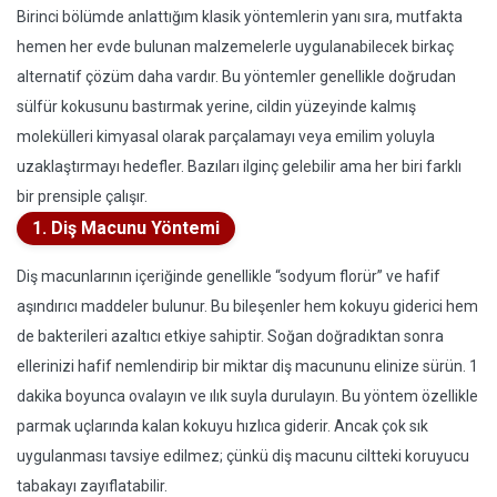
Birinci bölümde anlattığım klasik yöntemlerin yanı sıra, mutfakta
hemen her evde bulunan malzemelerle uygulanabilecek birkaç
alternatif çözüm daha vardır. Bu yöntemler genellikle doğrudan
sülfür kokusunu bastırmak yerine, cildin yüzeyinde kalmış
molekülleri kimyasal olarak parçalamayı veya emilim yoluyla
uzaklaştırmayı hedefler. Bazıları ilginç gelebilir ama her biri farklı
bir prensiple çalışır.
1. Diş Macunu Yöntemi
Diş macunlarının içeriğinde genellikle “sodyum florür” ve hafif
aşındırıcı maddeler bulunur. Bu bileşenler hem kokuyu giderici hem
de bakterileri azaltıcı etkiye sahiptir. Soğan doğradıktan sonra
ellerinizi hafif nemlendirip bir miktar diş macununu elinize sürün. 1
dakika boyunca ovalayın ve ılık suyla durulayın. Bu yöntem özellikle
parmak uçlarında kalan kokuyu hızlıca giderir. Ancak çok sık
uygulanması tavsiye edilmez; çünkü diş macunu ciltteki koruyucu
tabakayı zayıflatabilir.