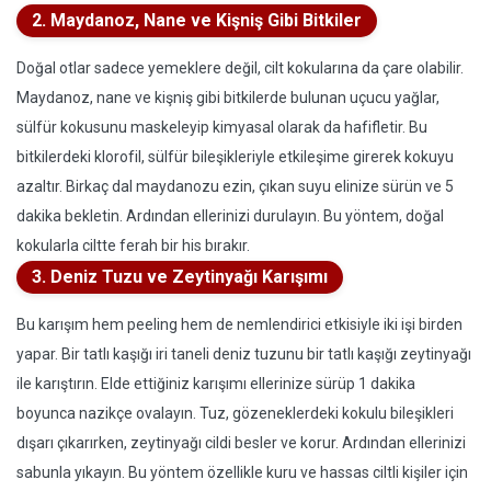
2. Maydanoz, Nane ve Kişniş Gibi Bitkiler
Doğal otlar sadece yemeklere değil, cilt kokularına da çare olabilir.
Maydanoz, nane ve kişniş gibi bitkilerde bulunan uçucu yağlar,
sülfür kokusunu maskeleyip kimyasal olarak da hafifletir. Bu
bitkilerdeki klorofil, sülfür bileşikleriyle etkileşime girerek kokuyu
azaltır. Birkaç dal maydanozu ezin, çıkan suyu elinize sürün ve 5
dakika bekletin. Ardından ellerinizi durulayın. Bu yöntem, doğal
kokularla ciltte ferah bir his bırakır.
3. Deniz Tuzu ve Zeytinyağı Karışımı
Bu karışım hem peeling hem de nemlendirici etkisiyle iki işi birden
yapar. Bir tatlı kaşığı iri taneli deniz tuzunu bir tatlı kaşığı zeytinyağı
ile karıştırın. Elde ettiğiniz karışımı ellerinize sürüp 1 dakika
boyunca nazikçe ovalayın. Tuz, gözeneklerdeki kokulu bileşikleri
dışarı çıkarırken, zeytinyağı cildi besler ve korur. Ardından ellerinizi
sabunla yıkayın. Bu yöntem özellikle kuru ve hassas ciltli kişiler için