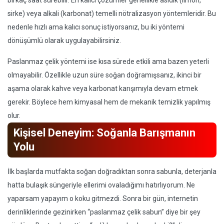
birkaç saat sürebilir. En kalıcı çözümler genellikle asidik (limon,
sirke) veya alkali (karbonat) temelli nötralizasyon yöntemleridir. Bu
nedenle hızlı ama kalıcı sonuç istiyorsanız, bu iki yöntemi
dönüşümlü olarak uygulayabilirsiniz.
Paslanmaz çelik yöntemi ise kısa sürede etkili ama bazen yeterli
olmayabilir. Özellikle uzun süre soğan doğramışsanız, ikinci bir
aşama olarak kahve veya karbonat karışımıyla devam etmek
gerekir. Böylece hem kimyasal hem de mekanik temizlik yapılmış
olur.
Kişisel Deneyim: Soğanla Barışmanın
Yolu
İlk başlarda mutfakta soğan doğradıktan sonra sabunla, deterjanla
hatta bulaşık süngeriyle ellerimi ovaladığımı hatırlıyorum. Ne
yaparsam yapayım o koku gitmezdi. Sonra bir gün, internetin
derinliklerinde gezinirken “paslanmaz çelik sabun” diye bir şey