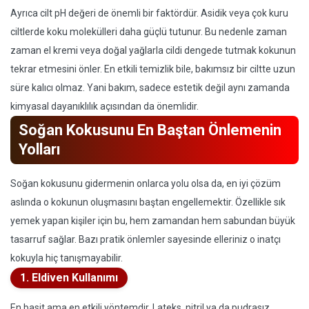
Ayrıca cilt pH değeri de önemli bir faktördür. Asidik veya çok kuru
ciltlerde koku molekülleri daha güçlü tutunur. Bu nedenle zaman
zaman el kremi veya doğal yağlarla cildi dengede tutmak kokunun
tekrar etmesini önler. En etkili temizlik bile, bakımsız bir ciltte uzun
süre kalıcı olmaz. Yani bakım, sadece estetik değil aynı zamanda
kimyasal dayanıklılık açısından da önemlidir.
Soğan Kokusunu En Baştan Önlemenin
Yolları
Soğan kokusunu gidermenin onlarca yolu olsa da, en iyi çözüm
aslında o kokunun oluşmasını baştan engellemektir. Özellikle sık
yemek yapan kişiler için bu, hem zamandan hem sabundan büyük
tasarruf sağlar. Bazı pratik önlemler sayesinde elleriniz o inatçı
kokuyla hiç tanışmayabilir.
1. Eldiven Kullanımı
En basit ama en etkili yöntemdir. Lateks, nitril ya da pudrasız