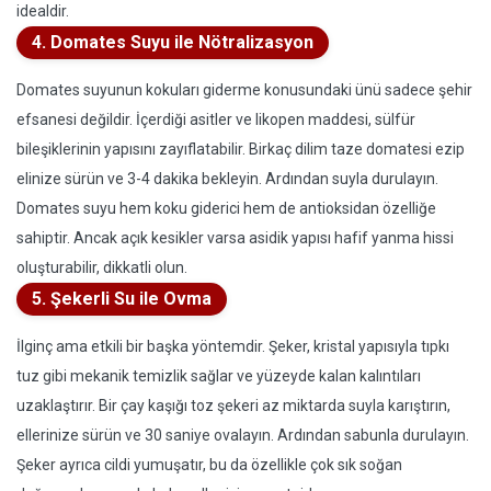
idealdir.
4. Domates Suyu ile Nötralizasyon
Domates suyunun kokuları giderme konusundaki ünü sadece şehir
efsanesi değildir. İçerdiği asitler ve likopen maddesi, sülfür
bileşiklerinin yapısını zayıflatabilir. Birkaç dilim taze domatesi ezip
elinize sürün ve 3-4 dakika bekleyin. Ardından suyla durulayın.
Domates suyu hem koku giderici hem de antioksidan özelliğe
sahiptir. Ancak açık kesikler varsa asidik yapısı hafif yanma hissi
oluşturabilir, dikkatli olun.
5. Şekerli Su ile Ovma
İlginç ama etkili bir başka yöntemdir. Şeker, kristal yapısıyla tıpkı
tuz gibi mekanik temizlik sağlar ve yüzeyde kalan kalıntıları
uzaklaştırır. Bir çay kaşığı toz şekeri az miktarda suyla karıştırın,
ellerinize sürün ve 30 saniye ovalayın. Ardından sabunla durulayın.
Şeker ayrıca cildi yumuşatır, bu da özellikle çok sık soğan