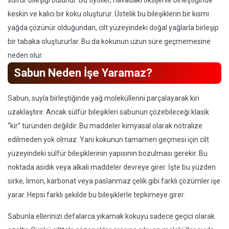
sülfür bileşiği bulunur. Bu tiyoller, havadaki oksijenle birleştiğinde
keskin ve kalıcı bir koku oluşturur. Üstelik bu bileşiklerin bir kısmı
yağda çözünür olduğundan, cilt yüzeyindeki doğal yağlarla birleşip
bir tabaka oluştururlar. Bu da kokunun uzun süre geçmemesine
neden olur.
Sabun Neden İşe Yaramaz?
Sabun, suyla birleştiğinde yağ moleküllerini parçalayarak kiri
uzaklaştırır. Ancak sülfür bileşikleri sabunun çözebileceği klasik
“kir” türünden değildir. Bu maddeler kimyasal olarak nötralize
edilmeden yok olmaz. Yani kokunun tamamen geçmesi için cilt
yüzeyindeki sülfür bileşiklerinin yapısının bozulması gerekir. Bu
noktada asidik veya alkali maddeler devreye girer. İşte bu yüzden
sirke, limon, karbonat veya paslanmaz çelik gibi farklı çözümler işe
yarar. Hepsi farklı şekilde bu bileşiklerle tepkimeye girer.
Sabunla ellerinizi defalarca yıkamak kokuyu sadece geçici olarak