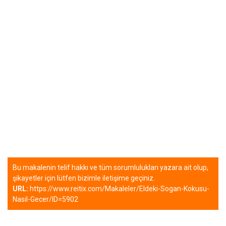
Bu makalenin telif hakkı ve tüm sorumlulukları yazara ait olup,
şikayetler için lütfen bizimle iletişime geçiniz.
URL:
https://www.reitix.com/Makaleler/Eldeki-Sogan-Kokusu-
Nasil-Gecer/ID=5902