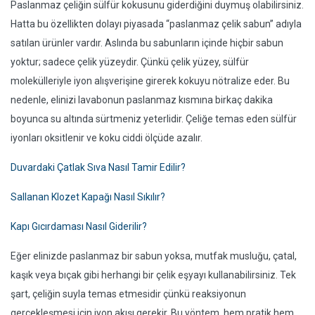
Paslanmaz çeliğin sülfür kokusunu giderdiğini duymuş olabilirsiniz.
Hatta bu özellikten dolayı piyasada “paslanmaz çelik sabun” adıyla
satılan ürünler vardır. Aslında bu sabunların içinde hiçbir sabun
yoktur; sadece çelik yüzeydir. Çünkü çelik yüzey, sülfür
molekülleriyle iyon alışverişine girerek kokuyu nötralize eder. Bu
nedenle, elinizi lavabonun paslanmaz kısmına birkaç dakika
boyunca su altında sürtmeniz yeterlidir. Çeliğe temas eden sülfür
iyonları oksitlenir ve koku ciddi ölçüde azalır.
Duvardaki Çatlak Sıva Nasıl Tamir Edilir?
Sallanan Klozet Kapağı Nasıl Sıkılır?
Kapı Gıcırdaması Nasıl Giderilir?
Eğer elinizde paslanmaz bir sabun yoksa, mutfak musluğu, çatal,
kaşık veya bıçak gibi herhangi bir çelik eşyayı kullanabilirsiniz. Tek
şart, çeliğin suyla temas etmesidir çünkü reaksiyonun
gerçekleşmesi için iyon akışı gerekir. Bu yöntem, hem pratik hem