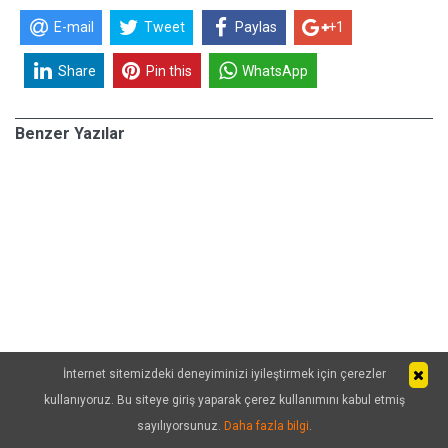
E-mail
Tweet
Paylas
+1
Share
Pin this
WhatsApp
Benzer Yazılar
İnternet sitemizdeki deneyiminizi iyileştirmek için çerezler
kullanıyoruz. Bu siteye giriş yaparak çerez kullanımını kabul etmiş
sayılıyorsunuz.
Daha fazla bilgi
.