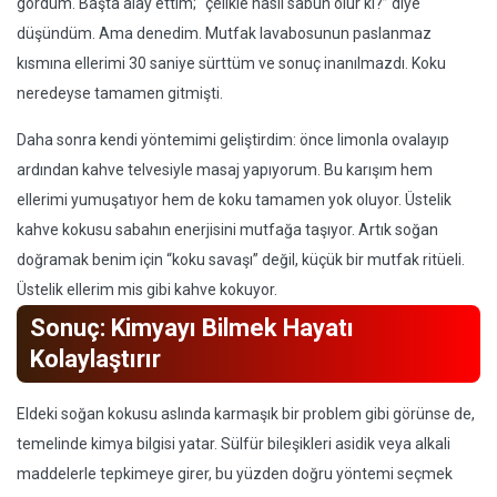
gördüm. Başta alay ettim; “çelikle nasıl sabun olur ki?” diye
düşündüm. Ama denedim. Mutfak lavabosunun paslanmaz
kısmına ellerimi 30 saniye sürttüm ve sonuç inanılmazdı. Koku
neredeyse tamamen gitmişti.
Daha sonra kendi yöntemimi geliştirdim: önce limonla ovalayıp
ardından kahve telvesiyle masaj yapıyorum. Bu karışım hem
ellerimi yumuşatıyor hem de koku tamamen yok oluyor. Üstelik
kahve kokusu sabahın enerjisini mutfağa taşıyor. Artık soğan
doğramak benim için “koku savaşı” değil, küçük bir mutfak ritüeli.
Üstelik ellerim mis gibi kahve kokuyor.
Sonuç: Kimyayı Bilmek Hayatı
Kolaylaştırır
Eldeki soğan kokusu aslında karmaşık bir problem gibi görünse de,
temelinde kimya bilgisi yatar. Sülfür bileşikleri asidik veya alkali
maddelerle tepkimeye girer, bu yüzden doğru yöntemi seçmek