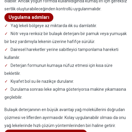
olabilir. Ancak yoğun formda kullanıldığında kumaş lifi için gereksiz
sertlik oluşturabileceğinden kontrollü uygulanmalıdır.
Uygulama adımları
Yağ lekeli bölgeye az miktarda ılık su damlatılır.
Nötr veya renksiz bir bulaşık deterjanı bir pamuk veya yumuşak
bir bez yardımıyla lekenin üzerine hafifçe sürülür.
Dairesel hareketler yerine sabitleyici tamponlama hareketi
kullanılır.
Deterjan formunun kumaşa nüfuz etmesi için kısa süre
bekletilir.
Kıyafet bol su ile nazikçe durulanır.
Durulama sonrası leke açılma gösteriyorsa makine yıkamasına
geçilebilir.
Bulaşık deterjanının en büyük avantajı yağ moleküllerini doğrudan
çözmesi ve liflerden ayırmasıdır. Kolay uygulanabilir olması da onu
yağ lekelerinde hızlı çözüm yöntemlerinden biri haline getirir.