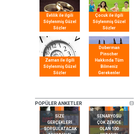
Evlilik ile ilgili
Çocuk ile ilgili
Söylenmiş Güzel
Söylenmiş Güzel
Sözler
Sözler
Doberman
Pinscher
Zaman ile ilgili
Hakkında Tüm
Söylenmiş Güzel
Bilmeniz
Sözler
Gerekenler
POPÜLER ANKETLER
SIZE
SENARYOSU
GERÇEKLERI
ÇOK ZEKICE
SORGULATACAK
OLAN 100