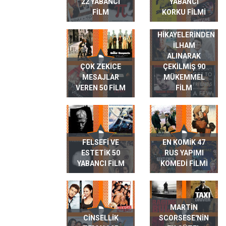
22 YABANCI
YABANCI
FILM
KORKU FILMI
GERÇEK HAYAT
HIKAYELERINDEN
ILHAM
ALINARAK
ÇOK ZEKICE
ÇEKILMIŞ 90
MESAJLAR
MÜKEMMEL
VEREN 50 FILM
FILM
FELSEFI VE
EN KOMIK 47
ESTETIK 50
RUS YAPIMI
YABANCI FILM
KOMEDI FILMI
MARTIN
CINSELLIK
SCORSESE'NIN