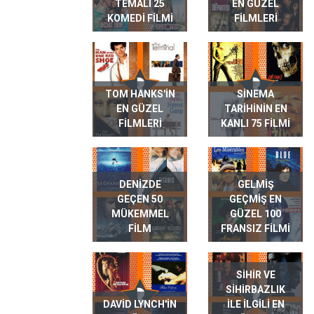
TEMALI 25
EN GÜZEL
KOMEDI FILMI
FILMLERI
TOM HANKS'IN
SINEMA
EN GÜZEL
TARIHININ EN
FILMLERI
KANLI 75 FILMI
DENIZDE
GELMIŞ
GEÇEN 50
GEÇMIŞ EN
MÜKEMMEL
GÜZEL 100
FILM
FRANSIZ FILMI
SIHIR VE
SIHIRBAZLIK
DAVID LYNCH'IN
ILE ILGILI EN