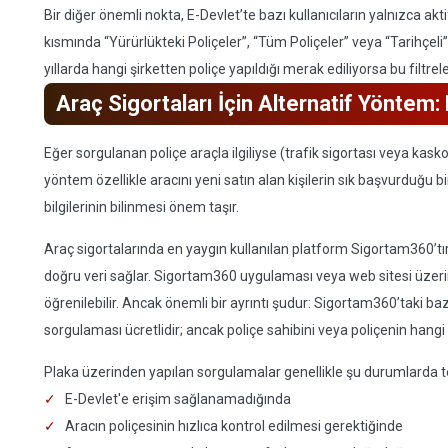
Bir diğer önemli nokta, E-Devlet’te bazı kullanıcıların yalnızca ak
kısmında “Yürürlükteki Poliçeler”, “Tüm Poliçeler” veya “Tarihçeli”
yıllarda hangi şirketten poliçe yapıldığı merak ediliyorsa bu filtrele
Araç Sigortaları İçin Alternatif Yöntem:
Eğer sorgulanan poliçe araçla ilgiliyse (trafik sigortası veya ka
yöntem özellikle aracını yeni satın alan kişilerin sık başvurduğu bir
bilgilerinin bilinmesi önem taşır.
Araç sigortalarında en yaygın kullanılan platform Sigortam360’tır.
doğru veri sağlar. Sigortam360 uygulaması veya web sitesi üzerind
öğrenilebilir. Ancak önemli bir ayrıntı şudur: Sigortam360’taki ba
sorgulaması ücretlidir; ancak poliçe sahibini veya poliçenin han
Plaka üzerinden yapılan sorgulamalar genellikle şu durumlarda ter
E-Devlet'e erişim sağlanamadığında
Aracın poliçesinin hızlıca kontrol edilmesi gerektiğinde