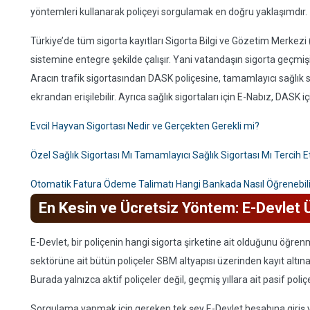
yöntemleri kullanarak poliçeyi sorgulamak en doğru yaklaşımdır.
Türkiye’de tüm sigorta kayıtları Sigorta Bilgi ve Gözetim Merkezi
sistemine entegre şekilde çalışır. Yani vatandaşın sigorta geçmişi
Aracın trafik sigortasından DASK poliçesine, tamamlayıcı sağlık s
ekrandan erişilebilir. Ayrıca sağlık sigortaları için E-Nabız, DASK iç
Evcil Hayvan Sigortası Nedir ve Gerçekten Gerekli mi?
Özel Sağlık Sigortası Mı Tamamlayıcı Sağlık Sigortası Mı Tercih E
Otomatik Fatura Ödeme Talimatı Hangi Bankada Nasıl Öğrenebil
En Kesin ve Ücretsiz Yöntem: E-Devlet
E-Devlet, bir poliçenin hangi sigorta şirketine ait olduğunu öğre
sektörüne ait bütün poliçeler SBM altyapısı üzerinden kayıt altına 
Burada yalnızca aktif poliçeler değil, geçmiş yıllara ait pasif poliçel
Sorgulama yapmak için gereken tek şey E-Devlet hesabına giriş 