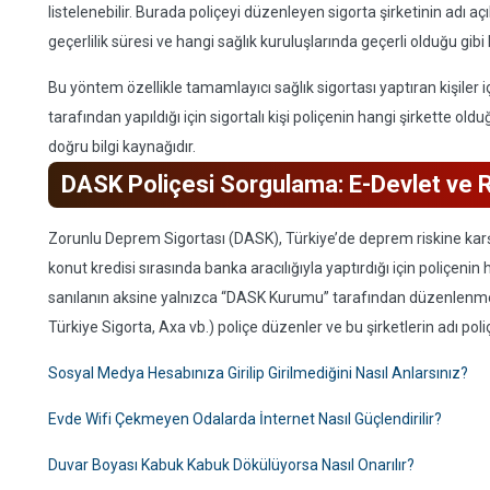
listelenebilir. Burada poliçeyi düzenleyen sigorta şirketinin adı aç
geçerlilik süresi ve hangi sağlık kuruluşlarında geçerli olduğu gibi 
Bu yöntem özellikle tamamlayıcı sağlık sigortası yaptıran kişiler i
tarafından yapıldığı için sigortalı kişi poliçenin hangi şirkette ol
doğru bilgi kaynağıdır.
DASK Poliçesi Sorgulama: E-Devlet ve 
Zorunlu Deprem Sigortası (DASK), Türkiye’de deprem riskine karşı 
konut kredisi sırasında banka aracılığıyla yaptırdığı için poliçenin
sanılanın aksine yalnızca “DASK Kurumu” tarafından düzenlenmez. 
Türkiye Sigorta, Axa vb.) poliçe düzenler ve bu şirketlerin adı poli
Sosyal Medya Hesabınıza Girilip Girilmediğini Nasıl Anlarsınız?
Evde Wifi Çekmeyen Odalarda İnternet Nasıl Güçlendirilir?
Duvar Boyası Kabuk Kabuk Dökülüyorsa Nasıl Onarılır?