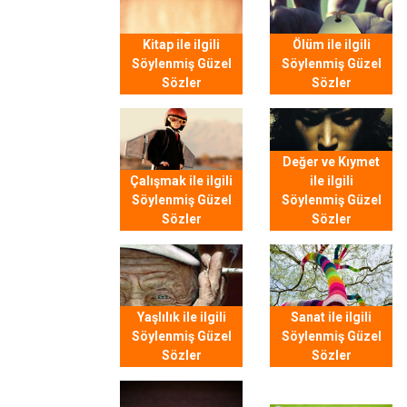
Kitap ile ilgili
Ölüm ile ilgili
Söylenmiş Güzel
Söylenmiş Güzel
Sözler
Sözler
Değer ve Kıymet
Çalışmak ile ilgili
ile ilgili
Söylenmiş Güzel
Söylenmiş Güzel
Sözler
Sözler
Yaşlılık ile ilgili
Sanat ile ilgili
Söylenmiş Güzel
Söylenmiş Güzel
Sözler
Sözler