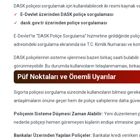
DASK poliçesi sorgulamak için kullanılabilecek iki resmi kaynak va
E-Devlet üzerinden DASK poliçe sorgulaması
dask.gov.tr üzerinden poliçe sorgulaması
E-Devlet’te “DASK Poliçe Sorgulama” hizmetine girildiğinde poliçe
adresindeki sorgulama ekranında ise T.C. Kimlik Numarası ve konut b
DASK poliçelerinin sisteme işlenmesi bazen birkaç saati bulabil
görünmeyebilir. Bu durumda kullanıcıların telaşlanmaması, birkaç
Püf Noktaları ve Önemli Uyarılar
Sigorta poliçesi sorgulama sürecinde kullanıcıların bilmesi gereke
anlaşılmaların önüne geçer hem de poliçe sahiplerine daha güvenli
Poliçenin Sisteme Düşmesi Zaman Alabilir:
Yeni düzenlenen po
nedenle poliçeyi hemen göremeyen kişilerin endişe etmesine ger
Bankalar Üzerinden Yapılan Poliçeler:
Bankalar kredi verirken v