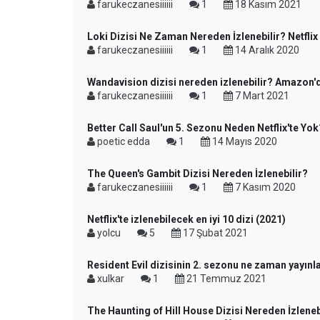
farukeczanesiiiiii
1
18 Kasım 2021
Loki Dizisi Ne Zaman Nereden İzlenebilir? Netfli
farukeczanesiiiiii
1
14 Aralık 2020
Wandavision dizisi nereden izlenebilir? Amazon'da
farukeczanesiiiiii
1
7 Mart 2021
Better Call Saul'un 5. Sezonu Neden Netflix'te Yok
poetic edda
1
14 Mayıs 2020
The Queen's Gambit Dizisi Nereden İzlenebilir?
farukeczanesiiiiii
1
7 Kasım 2020
Netflix'te izlenebilecek en iyi 10 dizi (2021)
yolcu
5
17 Şubat 2021
Resident Evil dizisinin 2. sezonu ne zaman yayın
xulkar
1
21 Temmuz 2021
The Haunting of Hill House Dizisi Nereden İzleneb