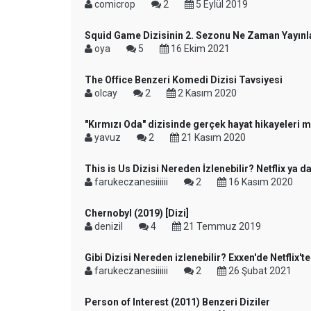
comicrop
2
5 Eylül 2019
Squid Game Dizisinin 2. Sezonu Ne Zaman Yayın
oya
5
16 Ekim 2021
The Office Benzeri Komedi Dizisi Tavsiyesi
olcay
2
2 Kasım 2020
"Kırmızı Oda" dizisinde gerçek hayat hikayeleri mi
yavuz
2
21 Kasım 2020
This is Us Dizisi Nereden İzlenebilir? Netflix ya
farukeczanesiiiiii
2
16 Kasım 2020
Chernobyl (2019) [Dizi]
denizil
4
21 Temmuz 2019
Gibi Dizisi Nereden izlenebilir? Exxen'de Netflix't
farukeczanesiiiiii
2
26 Şubat 2021
Person of Interest (2011) Benzeri Diziler