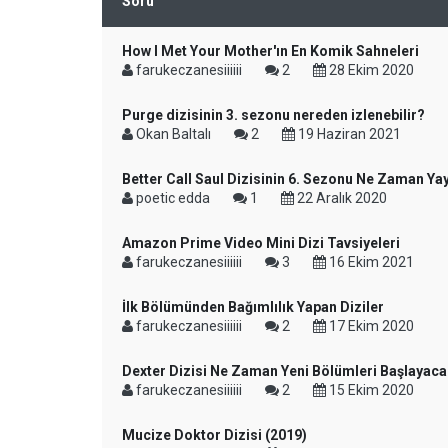
Soru
How I Met Your Mother'ın En Komik Sahneleri
farukeczanesiiiiii
2
28 Ekim 2020
Purge dizisinin 3. sezonu nereden izlenebilir?
Okan Baltalı
2
19 Haziran 2021
Better Call Saul Dizisinin 6. Sezonu Ne Zaman Ya
poetic edda
1
22 Aralık 2020
Amazon Prime Video Mini Dizi Tavsiyeleri
farukeczanesiiiiii
3
16 Ekim 2021
İlk Bölümünden Bağımlılık Yapan Diziler
farukeczanesiiiiii
2
17 Ekim 2020
Dexter Dizisi Ne Zaman Yeni Bölümleri Başlayac
farukeczanesiiiiii
2
15 Ekim 2020
Mucize Doktor Dizisi (2019)