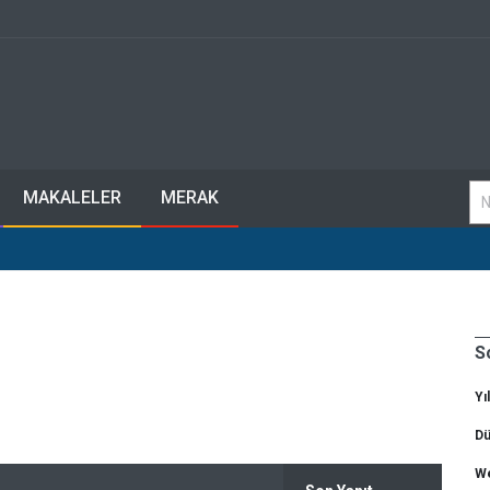
MAKALELER
MERAK
S
Yı
Dü
We