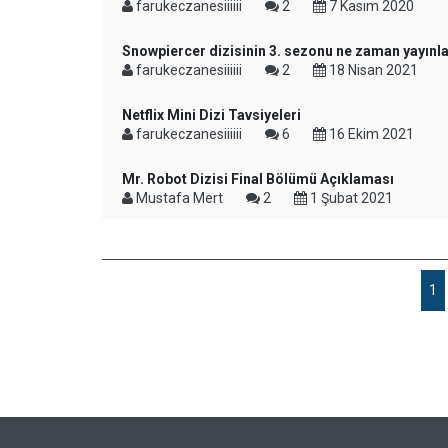
farukeczanesiiiiii
2
7 Kasım 2020
Snowpiercer dizisinin 3. sezonu ne zaman yayın
farukeczanesiiiiii
2
18 Nisan 2021
Netflix Mini Dizi Tavsiyeleri
farukeczanesiiiiii
6
16 Ekim 2021
Mr. Robot Dizisi Final Bölümü Açıklaması
Mustafa Mert
2
1 Şubat 2021
1