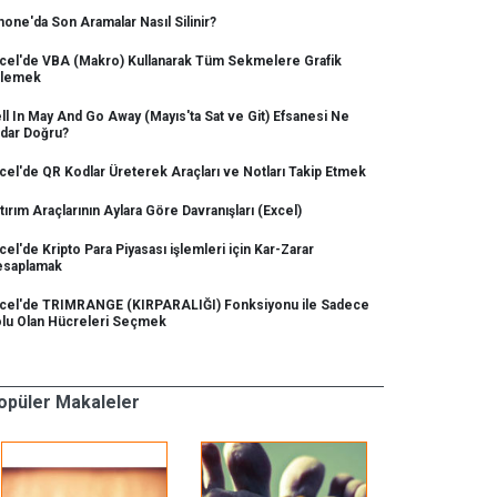
hone'da Son Aramalar Nasıl Silinir?
cel'de VBA (Makro) Kullanarak Tüm Sekmelere Grafik
klemek
ll In May And Go Away (Mayıs'ta Sat ve Git) Efsanesi Ne
dar Doğru?
cel'de QR Kodlar Üreterek Araçları ve Notları Takip Etmek
tırım Araçlarının Aylara Göre Davranışları (Excel)
cel'de Kripto Para Piyasası işlemleri için Kar-Zarar
saplamak
cel'de TRIMRANGE (KIRPARALIĞI) Fonksiyonu ile Sadece
lu Olan Hücreleri Seçmek
opüler Makaleler