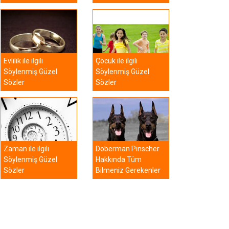
Evlilik ile ilgili
Çocuk ile ilgili
Söylenmiş Güzel
Söylenmiş Güzel
Sözler
Sözler
Zaman ile ilgili
Doberman Pinscher
Söylenmiş Güzel
Hakkında Tüm
Sözler
Bilmeniz Gerekenler