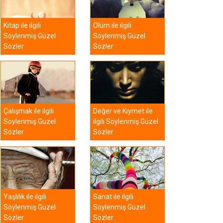
Kitap ile ilgili
Ölüm ile ilgili
Söylenmiş Güzel
Söylenmiş Güzel
Sözler
Sözler
Çalışmak ile ilgili
Değer ve Kıymet ile
Söylenmiş Güzel
ilgili Söylenmiş Güzel
Sözler
Sözler
Yaşlılık ile ilgili
Sanat ile ilgili
Söylenmiş Güzel
Söylenmiş Güzel
Sözler
Sözler