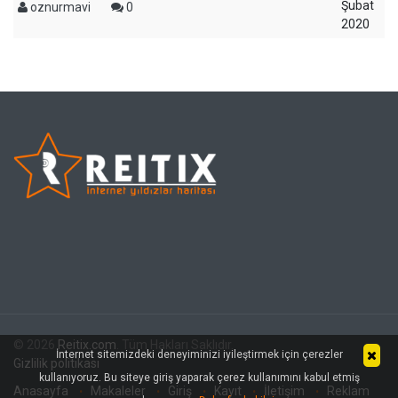
Şubat
oznurmavi
0
2020
© 2026
Reitix.com
. Tüm Hakları Saklıdır.
İnternet sitemizdeki deneyiminizi iyileştirmek için çerezler
Gizlilik politikası
kullanıyoruz. Bu siteye giriş yaparak çerez kullanımını kabul etmiş
Anasayfa
Makaleler
Giriş
Kayıt
İletişim
Reklam