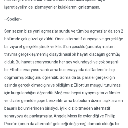
işaretleyelim de izlemeyenler kulaklarımı çınlatmasın.
--Spoiler--
Son sezon bize yeni açmazlar sundu ve tüm bu açmazlar da son 2
bölümde çok güzel çözüldü. Önce alternatif dünyaya ve gerçekliğe
bir ziyaret gerçekleştirdik ve Elliott'un çocukluğundakş malum
travma gerçekleşmemiş olsaydı nasıl bir hayatı olacağını görmüş
olduk. Bu hayat senaryosunda her şey yolundaydı ve çok başarılı
bir Elliott senaryosu vardı ama bu senayyoda da Darlene'in hiç
doğmamış olduğunu öğrendik. Sonra da bu paralel gerçekliğin
aslında gerçek olmadığını ve bildiğimiz Elliott'un meşgul tutulması
için kurgulandığını öğrendik. Meğerse hepsi rüyaymış tarzı filmler
ve diziler genelde çöpe benzetilir ama bu bölüm dizinin açık ara en
başarılı bölümlerinden birisiydi, iyi ki dizi bitmeden alternatif
senaryoyu da paylaşmışlar. Angela Moss ile evlendiği ve Phillip
Price'ın (onun da alternatif geleceği değişmiş) damadı olduğu bir