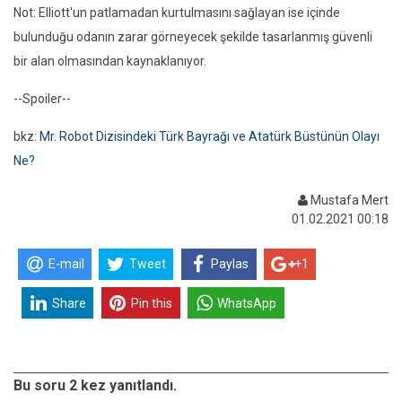
Not: Elliott'un patlamadan kurtulmasını sağlayan ise içinde
bulunduğu odanın zarar görneyecek şekilde tasarlanmış güvenli
bir alan olmasından kaynaklanıyor.
--Spoiler--
bkz:
Mr. Robot Dizisindeki Türk Bayrağı ve Atatürk Büstünün Olayı
Ne?
Mustafa Mert
01.02.2021 00:18
E-mail
Tweet
Paylas
+1
Share
Pin this
WhatsApp
Bu soru 2 kez yanıtlandı.