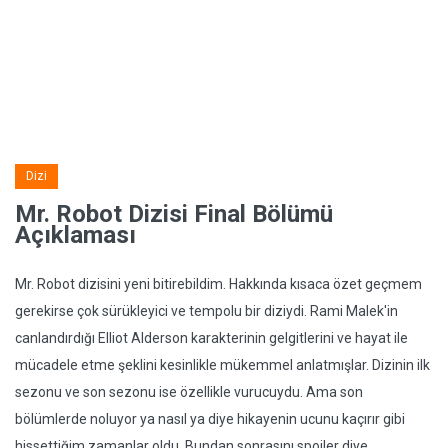
Dizi
Mr. Robot Dizisi Final Bölümü
Açıklaması
Mr. Robot dizisini yeni bitirebildim. Hakkında kısaca özet geçmem
gerekirse çok sürükleyici ve tempolu bir diziydi. Rami Malek'in
canlandırdığı Elliot Alderson karakterinin gelgitlerini ve hayat ile
mücadele etme şeklini kesinlikle mükemmel anlatmışlar. Dizinin ilk
sezonu ve son sezonu ise özellikle vurucuydu. Ama son
bölümlerde noluyor ya nasıl ya diye hikayenin ucunu kaçırır gibi
hissettiğim zamanlar oldu. Bundan sonrasını spoiler diye