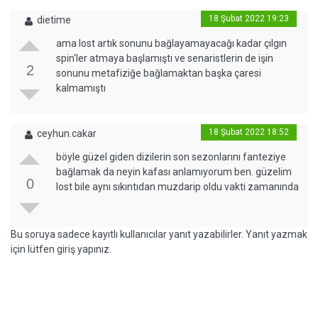
18 Şubat 2022 19:23
dietime
ama lost artık sonunu bağlayamayacağı kadar çılgın
spin'ler atmaya başlamıştı ve senaristlerin de işin
2
sonunu metafiziğe bağlamaktan başka çaresi
kalmamıştı
18 Şubat 2022 18:52
ceyhun.cakar
böyle güzel giden dizilerin son sezonlarını fanteziye
bağlamak da neyin kafası anlamıyorum ben. güzelim
0
lost bile aynı sıkıntıdan muzdarip oldu vakti zamanında
Bu soruya sadece kayıtlı kullanıcılar yanıt yazabilirler. Yanıt yazmak
için lütfen giriş yapınız.