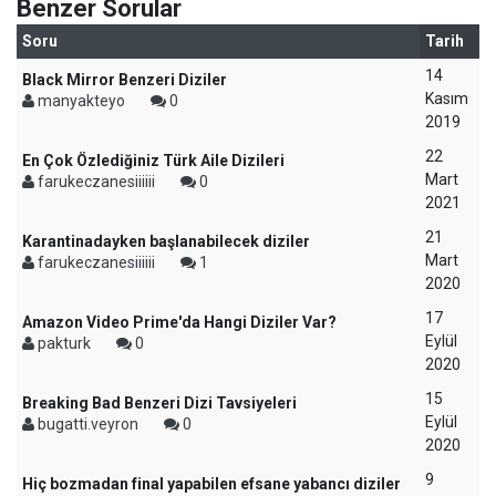
Benzer Sorular
Soru
Tarih
14
Black Mirror Benzeri Diziler
Kasım
manyakteyo
0
2019
22
En Çok Özlediğiniz Türk Aile Dizileri
Mart
farukeczanesiiiiii
0
2021
21
Karantinadayken başlanabilecek diziler
Mart
farukeczanesiiiiii
1
2020
17
Amazon Video Prime'da Hangi Diziler Var?
Eylül
pakturk
0
2020
15
Breaking Bad Benzeri Dizi Tavsiyeleri
Eylül
bugatti.veyron
0
2020
9
Hiç bozmadan final yapabilen efsane yabancı diziler