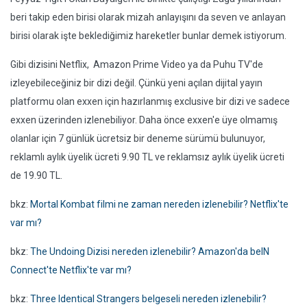
beri takip eden birisi olarak mizah anlayışını da seven ve anlayan
birisi olarak işte beklediğimiz hareketler bunlar demek istiyorum.
Gibi dizisini Netflix, Amazon Prime Video ya da Puhu TV'de
izleyebileceğiniz bir dizi değil. Çünkü yeni açılan dijital yayın
platformu olan exxen için hazırlanmış exclusive bir dizi ve sadece
exxen üzerinden izlenebiliyor. Daha önce exxen'e üye olmamış
olanlar için 7 günlük ücretsiz bir deneme sürümü bulunuyor,
reklamlı aylık üyelik ücreti 9.90 TL ve reklamsız aylık üyelik ücreti
de 19.90 TL.
bkz:
Mortal Kombat filmi ne zaman nereden izlenebilir? Netflix'te
var mı?
bkz:
The Undoing Dizisi nereden izlenebilir? Amazon'da beIN
Connect'te Netflix'te var mı?
bkz:
Three Identical Strangers belgeseli nereden izlenebilir?