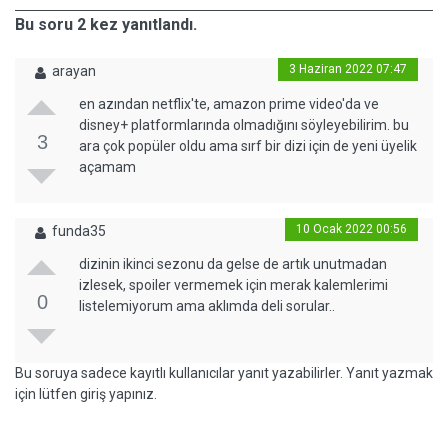
Bu soru 2 kez yanıtlandı.
3 Haziran 2022 07:47
arayan
en azından netflix'te, amazon prime video'da ve
disney+ platformlarında olmadığını söyleyebilirim. bu
3
ara çok popüler oldu ama sırf bir dizi için de yeni üyelik
açamam
10 Ocak 2022 00:56
funda35
dizinin ikinci sezonu da gelse de artık unutmadan
izlesek, spoiler vermemek için merak kalemlerimi
0
listelemiyorum ama aklımda deli sorular..
Bu soruya sadece kayıtlı kullanıcılar yanıt yazabilirler. Yanıt yazmak
için lütfen giriş yapınız.