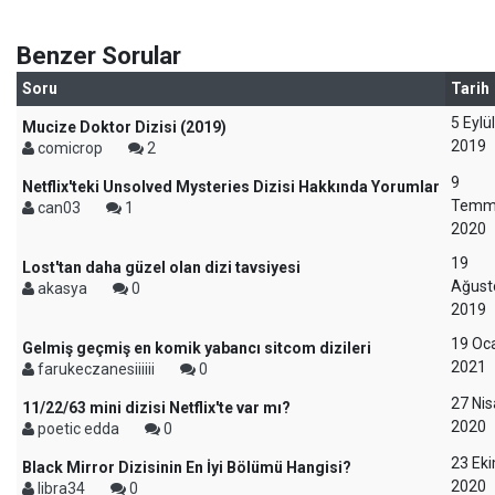
Benzer Sorular
Soru
Tarih
5 Eylül
Mucize Doktor Dizisi (2019)
2019
comicrop
2
9
Netflix'teki Unsolved Mysteries Dizisi Hakkında Yorumlar
Temm
can03
1
2020
19
Lost'tan daha güzel olan dizi tavsiyesi
Ağust
akasya
0
2019
19 Oc
Gelmiş geçmiş en komik yabancı sitcom dizileri
2021
farukeczanesiiiiii
0
27 Ni
11/22/63 mini dizisi Netflix'te var mı?
2020
poetic edda
0
23 Ek
Black Mirror Dizisinin En İyi Bölümü Hangisi?
2020
libra34
0