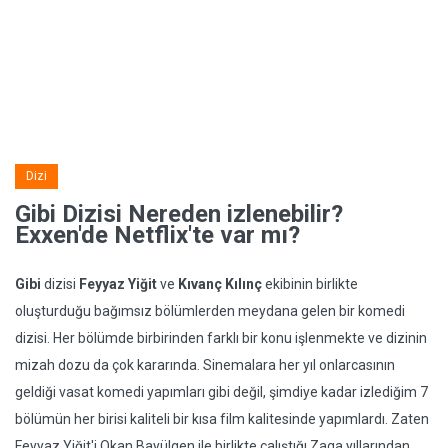
Dizi
Gibi Dizisi Nereden izlenebilir?
Exxen'de Netflix'te var mı?
Gibi
dizisi
Feyyaz Yiğit
ve
Kıvanç Kılınç
ekibinin birlikte
oluşturduğu bağımsız bölümlerden meydana gelen bir komedi
dizisi. Her bölümde birbirinden farklı bir konu işlenmekte ve dizinin
mizah dozu da çok kararında. Sinemalara her yıl onlarcasının
geldiği vasat komedi yapımları gibi değil, şimdiye kadar izlediğim 7
bölümün her birisi kaliteli bir kısa film kalitesinde yapımlardı. Zaten
Feyyaz Yiğit'i Okan Bayülgen ile birlikte çalıştığı Zaga yıllarından