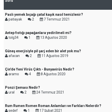
Soru
Paslı yemek bıçağı çatal kaşık nasıl temizlenir?
patiayak
2
7 Temmuz 2021
Antep fıstığı papağanlara yedirilmeli mi?
tolg34
1
13 Ağustos 2020
Güneş enerjisiyle pil şarj eden bir alet yok mu?
afacan
2
11 Ağustos 2019
Çin'de Yeni Virüs Çıktı - Bunyavirüs Nedir?
aramo
4
8 Ağustos 2020
Ponzi Şeması Nedir?
ural
2
24 Temmuz 2021
Rum Rumen Romen Roman Anlamları ve Farkları Nelerdir?
sedef
1
17 Şubat 2021