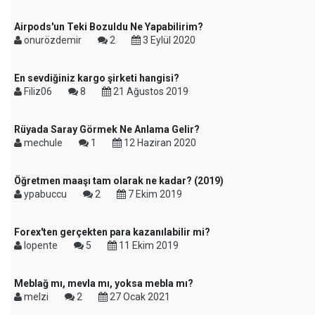
Airpods'un Teki Bozuldu Ne Yapabilirim?
onurözdemir
2
3 Eylül 2020
En sevdiğiniz kargo şirketi hangisi?
Filiz06
8
21 Ağustos 2019
Rüyada Saray Görmek Ne Anlama Gelir?
mechule
1
12 Haziran 2020
Öğretmen maaşı tam olarak ne kadar? (2019)
ypabuccu
2
7 Ekim 2019
Forex'ten gerçekten para kazanılabilir mi?
lopente
5
11 Ekim 2019
Meblağ mı, mevla mı, yoksa mebla mı?
melzi
2
27 Ocak 2021