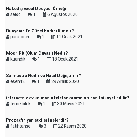
Hakediş Excel Dosyası Örneği
seloo
1
6 Ağustos 2020
Dünyanın En Güzel Kadını Kimdir?
paratoner
1
11 Ocak 2021
Mosh Pit (Ölüm Duvarı) Nedir?
kuandık
1
18 Ocak 2021
Salmastra Nedir ve Nasıl Değiştirilir?
esen42
1
29 Aralık 2020
internetsiz ev kalmasın telefon aramaları nasıl şikayet edilir?
temizbilek
1
30 Mayıs 2021
Prozac'ın yan etkileri nelerdir?
fatihtansel
3
22 Kasım 2020