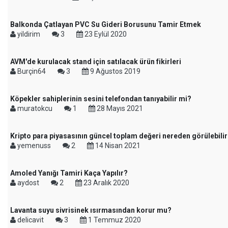
Balkonda Çatlayan PVC Su Gideri Borusunu Tamir Etmek
yildirim
3
23 Eylül 2020
AVM'de kurulacak stand için satılacak ürün fikirleri
Burçin64
3
9 Ağustos 2019
Köpekler sahiplerinin sesini telefondan tanıyabilir mi?
muratokcu
1
28 Mayıs 2021
Kripto para piyasasının güncel toplam değeri nereden görülebili
yemenuss
2
14 Nisan 2021
Amoled Yanığı Tamiri Kaça Yapılır?
aydost
2
23 Aralık 2020
Lavanta suyu sivrisinek ısırmasından korur mu?
delicavit
3
1 Temmuz 2020