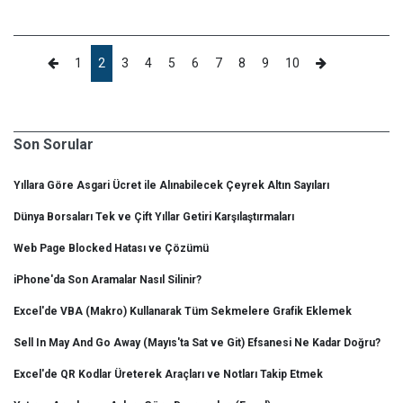
1
2
3
4
5
6
7
8
9
10
Son Sorular
Yıllara Göre Asgari Ücret ile Alınabilecek Çeyrek Altın Sayıları
Dünya Borsaları Tek ve Çift Yıllar Getiri Karşılaştırmaları
Web Page Blocked Hatası ve Çözümü
iPhone'da Son Aramalar Nasıl Silinir?
Excel'de VBA (Makro) Kullanarak Tüm Sekmelere Grafik Eklemek
Sell In May And Go Away (Mayıs'ta Sat ve Git) Efsanesi Ne Kadar Doğru?
Excel'de QR Kodlar Üreterek Araçları ve Notları Takip Etmek