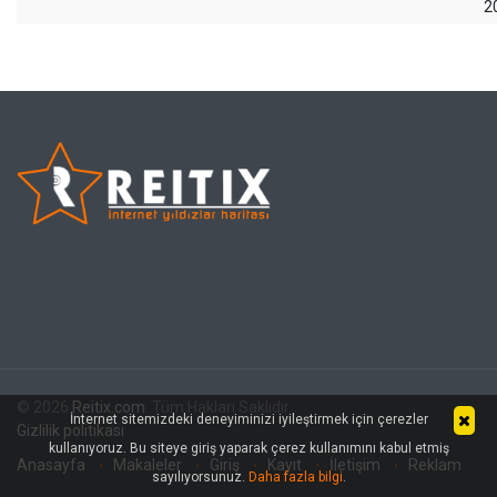
2
© 2026
Reitix.com
. Tüm Hakları Saklıdır.
İnternet sitemizdeki deneyiminizi iyileştirmek için çerezler
Gizlilik politikası
kullanıyoruz. Bu siteye giriş yaparak çerez kullanımını kabul etmiş
Anasayfa
Makaleler
Giriş
Kayıt
İletişim
Reklam
sayılıyorsunuz.
Daha fazla bilgi
.