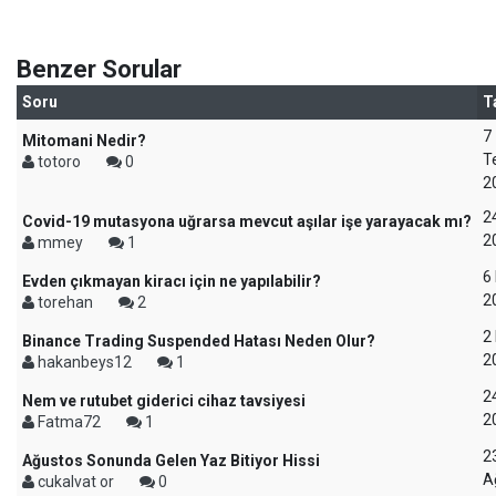
Benzer Sorular
Soru
T
7
Mitomani Nedir?
T
totoro
0
2
2
Covid-19 mutasyona uğrarsa mevcut aşılar işe yarayacak mı?
2
mmey
1
6
Evden çıkmayan kiracı için ne yapılabilir?
2
torehan
2
2
Binance Trading Suspended Hatası Neden Olur?
2
hakanbeys12
1
2
Nem ve rutubet giderici cihaz tavsiyesi
2
Fatma72
1
2
Ağustos Sonunda Gelen Yaz Bitiyor Hissi
A
cukalvat or
0