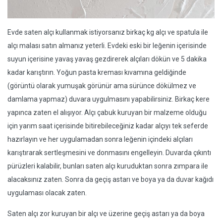
Evde saten alçı kullanmak istiyorsanız birkaç kg alçı ve spatula ile
alçı malası satın almanız yeterli. Evdeki eski bir leğenin içerisinde
suyun içerisine yavaş yavaş gezdirerek alçıları dökün ve 5 dakika
kadar karıştırın. Yoğun pasta kreması kıvamına geldiğinde
(görüntü olarak yumuşak görünür ama sürünce dökülmez ve
damlama yapmaz) duvara uygulmasını yapabilirsiniz. Birkaç kere
yapınca zaten el alışıyor. Alçı çabuk kuruyan bir malzeme olduğu
için yarım saat içerisinde bitirebileceğiniz kadar alçıyı tek seferde
hazırlayın ve her uygulamadan sonra leğenin içindeki alçıları
karıştırarak sertleşmesini ve donmasını engelleyin. Duvarda çıkıntı
pürüzleri kalabilir, bunları saten alçı kuruduktan sonra zımpara ile
alacaksınız zaten. Sonra da geçiş astarı ve boya ya da duvar kağıdı
uygulaması olacak zaten.
Saten alçı zor kuruyan bir alçı ve üzerine geçiş astarı ya da boya