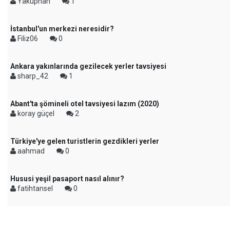
Yakuphan
1
İstanbul'un merkezi neresidir?
Filiz06
0
Ankara yakınlarında gezilecek yerler tavsiyesi
sharp_42
1
Abant'ta şömineli otel tavsiyesi lazım (2020)
koray güçel
2
Türkiye'ye gelen turistlerin gezdikleri yerler
aahmad
0
Hususi yeşil pasaport nasıl alınır?
fatihtansel
0