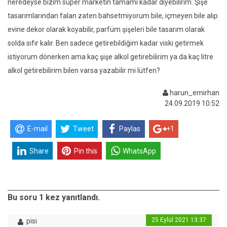
neredeyse bizim süper marketin tamamı kadar diyebilirim. Şişe
tasarımlarından falan zaten bahsetmiyorum bile, içmeyen bile alıp
evine dekor olarak koyabilir, parfüm şişeleri bile tasarım olarak
solda sıfır kalır. Ben sadece getirebildiğim kadar viski getirmek
istiyorum dönerken ama kaç şişe alkol getirebilirim ya da kaç litre
alkol getirebilirim bilen varsa yazabilir mi lütfen?
harun_emirhan
24.09.2019 10:52
E-mail
Tweet
Paylas
+1
Share
Pin this
WhatsApp
Bu soru 1 kez yanıtlandı.
25 Eylül 2021 13:37
pisi