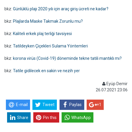
bkz:
Günlüklü plajı 2020 yılı için araç giriş ücreti ne kadar?
bkz:
Plajlarda Maske Takmak Zorunlu mu?
bkz:
Kaliteli erkek plaj terliği tavsiyesi
bkz:
Tatildeyken Çiçekleri Sulama Yöntemleri
bkz:
korona virüs (Covid-19) döneminde tekne tatili mantıklı mı?
bkz:
Tatile gidilecek en sakin ve nezih yer
Eyüp Demir
26.07.2021 23:06
E-mail
Tweet
Paylas
+1
Share
Pin this
WhatsApp