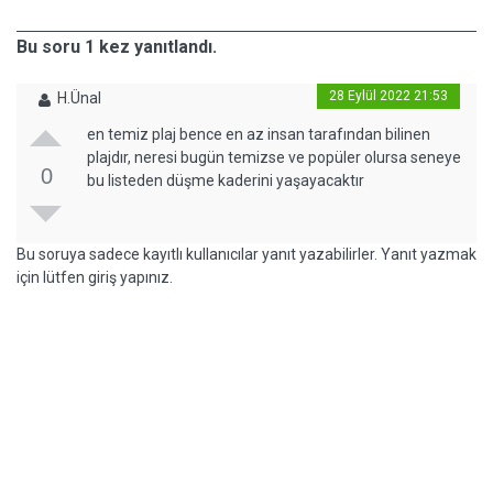
Bu soru 1 kez yanıtlandı.
28 Eylül 2022 21:53
H.Ünal
en temiz plaj bence en az insan tarafından bilinen
plajdır, neresi bugün temizse ve popüler olursa seneye
0
bu listeden düşme kaderini yaşayacaktır
Bu soruya sadece kayıtlı kullanıcılar yanıt yazabilirler. Yanıt yazmak
için lütfen giriş yapınız.