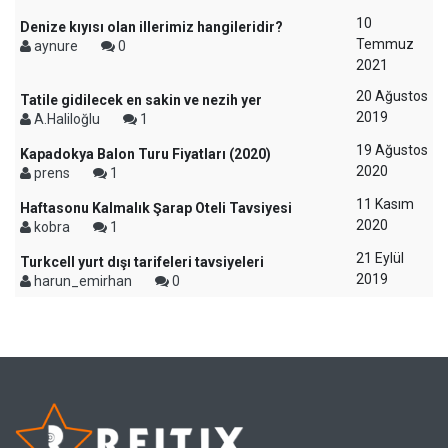
10
Denize kıyısı olan illerimiz hangileridir?
Temmuz
aynure
0
2021
20 Ağustos
Tatile gidilecek en sakin ve nezih yer
2019
A.Haliloğlu
1
19 Ağustos
Kapadokya Balon Turu Fiyatları (2020)
2020
prens
1
11 Kasım
Haftasonu Kalmalık Şarap Oteli Tavsiyesi
2020
kobra
1
21 Eylül
Turkcell yurt dışı tarifeleri tavsiyeleri
2019
harun_emirhan
0