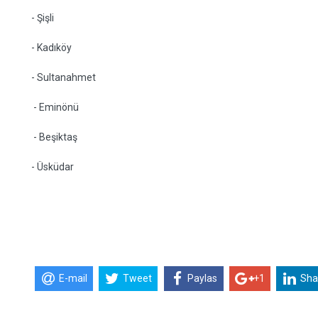
- Şişli
- Kadıköy
- Sultanahmet
- Eminönü
- Beşiktaş
- Üsküdar
E-mail
Tweet
Paylas
+1
Sha