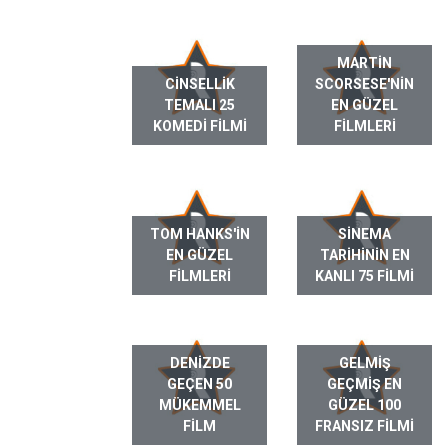
MARTIN
CINSELLIK
SCORSESE'NIN
TEMALI 25
EN GÜZEL
KOMEDI FILMI
FILMLERI
TOM HANKS'IN
SINEMA
EN GÜZEL
TARIHININ EN
FILMLERI
KANLI 75 FILMI
DENIZDE
GELMIŞ
GEÇEN 50
GEÇMIŞ EN
MÜKEMMEL
GÜZEL 100
FILM
FRANSIZ FILMI