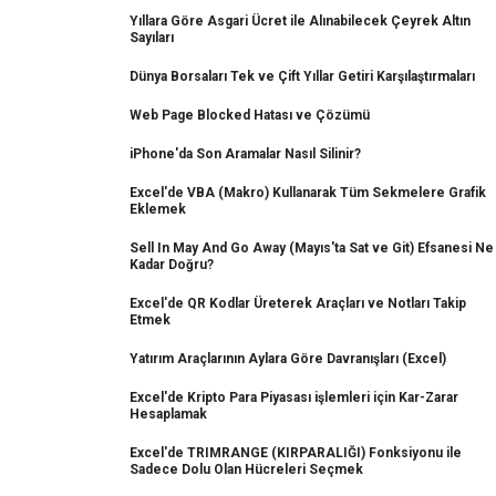
Yıllara Göre Asgari Ücret ile Alınabilecek Çeyrek Altın
Sayıları
Dünya Borsaları Tek ve Çift Yıllar Getiri Karşılaştırmaları
Web Page Blocked Hatası ve Çözümü
iPhone'da Son Aramalar Nasıl Silinir?
Excel'de VBA (Makro) Kullanarak Tüm Sekmelere Grafik
Eklemek
Sell In May And Go Away (Mayıs'ta Sat ve Git) Efsanesi Ne
Kadar Doğru?
Excel'de QR Kodlar Üreterek Araçları ve Notları Takip
Etmek
Yatırım Araçlarının Aylara Göre Davranışları (Excel)
Excel'de Kripto Para Piyasası işlemleri için Kar-Zarar
Hesaplamak
Excel'de TRIMRANGE (KIRPARALIĞI) Fonksiyonu ile
Sadece Dolu Olan Hücreleri Seçmek