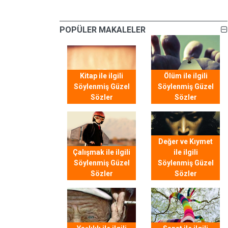
POPÜLER MAKALELER
Kitap ile ilgili
Ölüm ile ilgili
Söylenmiş Güzel
Söylenmiş Güzel
Sözler
Sözler
Değer ve Kıymet
Çalışmak ile ilgili
ile ilgili
Söylenmiş Güzel
Söylenmiş Güzel
Sözler
Sözler