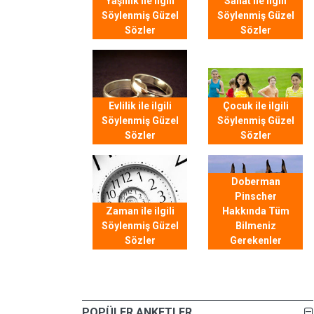
Yaşlılık ile ilgili
Sanat ile ilgili
Söylenmiş Güzel
Söylenmiş Güzel
Sözler
Sözler
Evlilik ile ilgili
Çocuk ile ilgili
Söylenmiş Güzel
Söylenmiş Güzel
Sözler
Sözler
Doberman
Pinscher
Zaman ile ilgili
Hakkında Tüm
Söylenmiş Güzel
Bilmeniz
Sözler
Gerekenler
POPÜLER ANKETLER