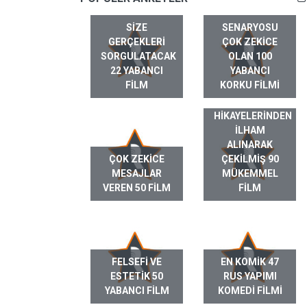
SIZE
SENARYOSU
GERÇEKLERI
ÇOK ZEKICE
SORGULATACAK
OLAN 100
22 YABANCI
YABANCI
FILM
KORKU FILMI
GERÇEK HAYAT
HIKAYELERINDEN
ILHAM
ALINARAK
ÇOK ZEKICE
ÇEKILMIŞ 90
MESAJLAR
MÜKEMMEL
VEREN 50 FILM
FILM
FELSEFI VE
EN KOMIK 47
ESTETIK 50
RUS YAPIMI
YABANCI FILM
KOMEDI FILMI