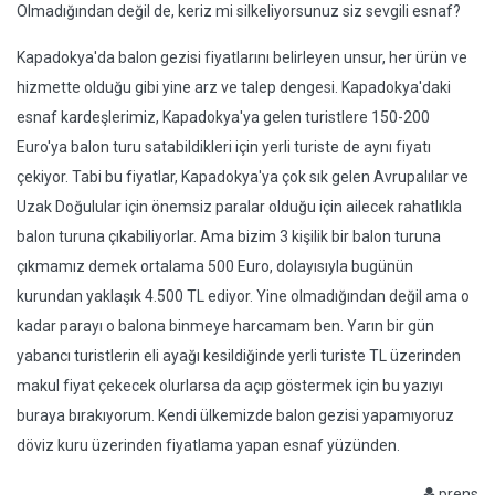
Olmadığından değil de, keriz mi silkeliyorsunuz siz sevgili esnaf?
Kapadokya'da balon gezisi fiyatlarını belirleyen unsur, her ürün ve
hizmette olduğu gibi yine arz ve talep dengesi. Kapadokya'daki
esnaf kardeşlerimiz, Kapadokya'ya gelen turistlere 150-200
Euro'ya balon turu satabildikleri için yerli turiste de aynı fiyatı
çekiyor. Tabi bu fiyatlar, Kapadokya'ya çok sık gelen Avrupalılar ve
Uzak Doğulular için önemsiz paralar olduğu için ailecek rahatlıkla
balon turuna çıkabiliyorlar. Ama bizim 3 kişilik bir balon turuna
çıkmamız demek ortalama 500 Euro, dolayısıyla bugünün
kurundan yaklaşık 4.500 TL ediyor. Yine olmadığından değil ama o
kadar parayı o balona binmeye harcamam ben. Yarın bir gün
yabancı turistlerin eli ayağı kesildiğinde yerli turiste TL üzerinden
makul fiyat çekecek olurlarsa da açıp göstermek için bu yazıyı
buraya bırakıyorum. Kendi ülkemizde balon gezisi yapamıyoruz
döviz kuru üzerinden fiyatlama yapan esnaf yüzünden.
prens