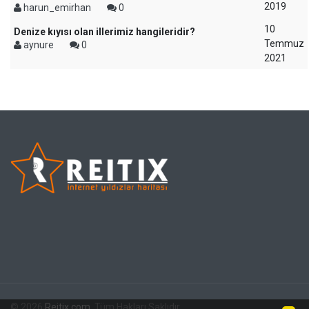
2019
harun_emirhan
0
10
Denize kıyısı olan illerimiz hangileridir?
Temmuz
aynure
0
2021
© 2026
Reitix.com
. Tüm Hakları Saklıdır.