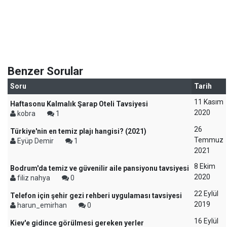
Benzer Sorular
Soru
Tarih
11 Kasım
Haftasonu Kalmalık Şarap Oteli Tavsiyesi
2020
kobra
1
26
Türkiye'nin en temiz plajı hangisi? (2021)
Temmuz
Eyüp Demir
1
2021
8 Ekim
Bodrum'da temiz ve güvenilir aile pansiyonu tavsiyesi
2020
filiz nahya
0
22 Eylül
Telefon için şehir gezi rehberi uygulaması tavsiyesi
2019
harun_emirhan
0
16 Eylül
Kiev'e gidince görülmesi gereken yerler