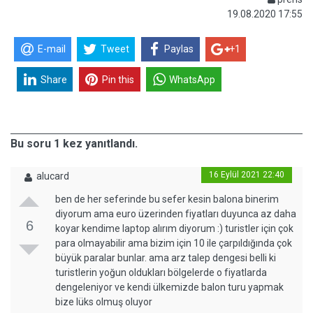
19.08.2020 17:55
E-mail
Tweet
Paylas
+1
Share
Pin this
WhatsApp
Bu soru 1 kez yanıtlandı.
16 Eylül 2021 22:40
alucard
ben de her seferinde bu sefer kesin balona binerim
diyorum ama euro üzerinden fiyatları duyunca az daha
6
koyar kendime laptop alırım diyorum :) turistler için çok
para olmayabilir ama bizim için 10 ile çarpıldığında çok
büyük paralar bunlar. ama arz talep dengesi belli ki
turistlerin yoğun oldukları bölgelerde o fiyatlarda
dengeleniyor ve kendi ülkemizde balon turu yapmak
bize lüks olmuş oluyor