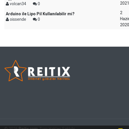
202
volcan34
0
2
Arduino ile Lipo Pil Kullanılabilir mi?
Hazi
oissende
0
202
© 2026
Reitix.com
. Tüm Hakları Saklıdır.