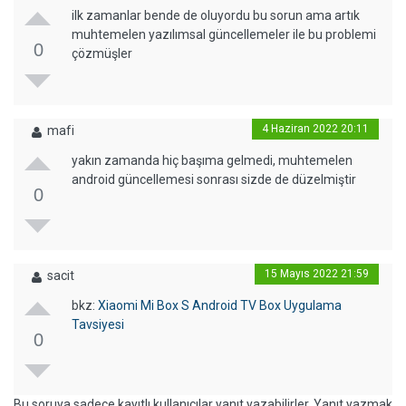
ilk zamanlar bende de oluyordu bu sorun ama artık
muhtemelen yazılımsal güncellemeler ile bu problemi
0
çözmüşler
4 Haziran 2022 20:11
mafi
yakın zamanda hiç başıma gelmedi, muhtemelen
android güncellemesi sonrası sizde de düzelmiştir
0
15 Mayıs 2022 21:59
sacit
bkz:
Xiaomi Mi Box S Android TV Box Uygulama
Tavsiyesi
0
Bu soruya sadece kayıtlı kullanıcılar yanıt yazabilirler. Yanıt yazmak