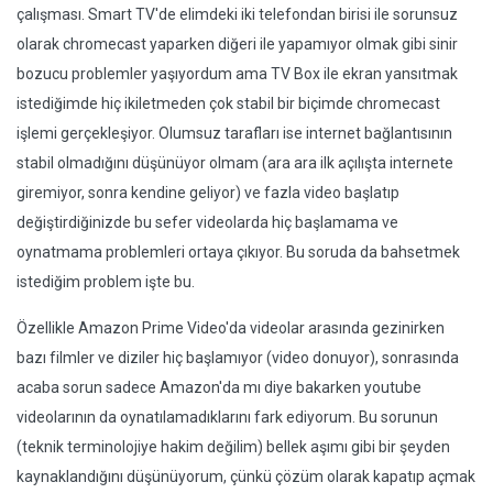
çalışması. Smart TV'de elimdeki iki telefondan birisi ile sorunsuz
olarak chromecast yaparken diğeri ile yapamıyor olmak gibi sinir
bozucu problemler yaşıyordum ama TV Box ile ekran yansıtmak
istediğimde hiç ikiletmeden çok stabil bir biçimde chromecast
işlemi gerçekleşiyor. Olumsuz tarafları ise internet bağlantısının
stabil olmadığını düşünüyor olmam (ara ara ilk açılışta internete
giremiyor, sonra kendine geliyor) ve fazla video başlatıp
değiştirdiğinizde bu sefer videolarda hiç başlamama ve
oynatmama problemleri ortaya çıkıyor. Bu soruda da bahsetmek
istediğim problem işte bu.
Özellikle Amazon Prime Video'da videolar arasında gezinirken
bazı filmler ve diziler hiç başlamıyor (video donuyor), sonrasında
acaba sorun sadece Amazon'da mı diye bakarken youtube
videolarının da oynatılamadıklarını fark ediyorum. Bu sorunun
(teknik terminolojiye hakim değilim) bellek aşımı gibi bir şeyden
kaynaklandığını düşünüyorum, çünkü çözüm olarak kapatıp açmak