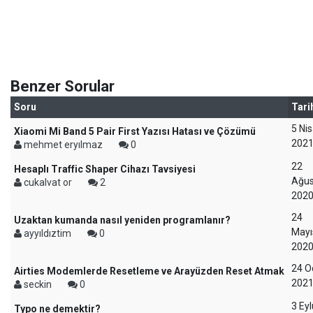
Benzer Sorular
Soru
Tari
5 Ni
Xiaomi Mi Band 5 Pair First Yazısı Hatası ve Çözümü
202
mehmet eryılmaz
0
22
Hesaplı Traffic Shaper Cihazı Tavsiyesi
Ağus
cukalvat or
2
202
24
Uzaktan kumanda nasıl yeniden programlanır?
Mayı
ayyıldıztim
0
202
24 O
Airties Modemlerde Resetleme ve Arayüzden Reset Atmak
202
seckin
0
3 Eyl
Typo ne demektir?