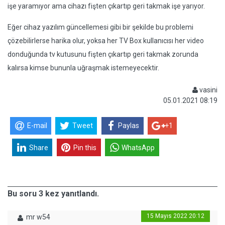
işe yaramıyor ama cihazı fişten çıkartıp geri takmak işe yarıyor.
Eğer cihaz yazılım güncellemesi gibi bir şekilde bu problemi
çözebilirlerse harika olur, yoksa her TV Box kullanıcısı her video
donduğunda tv kutusunu fişten çıkartıp geri takmak zorunda
kalırsa kimse bununla uğraşmak istemeyecektir.
vasini
05.01.2021 08:19
E-mail
Tweet
Paylas
+1
Share
Pin this
WhatsApp
Bu soru 3 kez yanıtlandı.
15 Mayıs 2022 20:12
mr w54