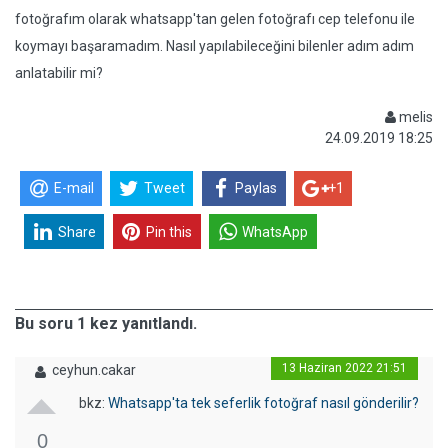
fotoğrafım olarak whatsapp'tan gelen fotoğrafı cep telefonu ile
koymayı başaramadım. Nasıl yapılabileceğini bilenler adım adım
anlatabilir mi?
melis
24.09.2019 18:25
E-mail
Tweet
Paylas
+1
Share
Pin this
WhatsApp
Bu soru 1 kez yanıtlandı.
13 Haziran 2022 21:51
ceyhun.cakar
bkz:
Whatsapp'ta tek seferlik fotoğraf nasıl gönderilir?
0