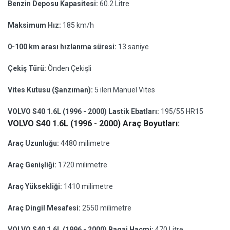
Benzin Deposu Kapasitesi:
60.2 Litre
Maksimum Hız:
185 km/h
0-100 km arası hızlanma süresi:
13 saniye
Çekiş Türü:
Önden Çekişli
Vites Kutusu (Şanzıman):
5 ileri Manuel Vites
VOLVO S40 1.6L (1996 - 2000) Lastik Ebatları:
195/55 HR15
VOLVO S40 1.6L (1996 - 2000) Araç Boyutları:
Araç Uzunluğu:
4480 milimetre
Araç Genişliği:
1720 milimetre
Araç Yüksekliği:
1410 milimetre
Araç Dingil Mesafesi:
2550 milimetre
VOLVO S40 1.6L (1996 - 2000) Bagaj Hacmi:
470 Litre