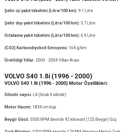
Şehir içi yakıt tüketimi (Litre/100 km):
9.1 Litre
Şehir dışı yakıt tüketimi (Litre/100 km):
5.7 Litre
Ortalama yakıt tüketimi (Litre/100 km):
6.9 Litre
(CO2) Karbondiyoksit Emisyonu:
164 g/km
Üretildiği Yıllar:
2000 - 2004 Yılları Arası
VOLVO S40 1.8i (1996 - 2000)
VOLVO S40 1.8i (1996 - 2000) Motor Özellikleri:
Silindir sayısı:
L4 (Sıralı 4 silindir)
Motor Hacmi:
1834 cm küp
Beygir Gücü:
5500 RPM devirde 92 kilowatt (125 Beygir) Güç
Tork Bilgileri:
3750 RPM devirde 174 NM (Newton Metre) Tork