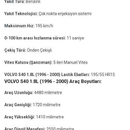
Yakıt Türü:
Benzinli
Yakıt Teknolojisi:
Çok nokta enjeksiyon sistemi
Maksimum Hız:
195 km/h
0-100 km arası hızlanma süresi:
11 saniye
Çekiş Türü:
Önden Çekişli
Vites Kutusu (Şanzıman):
5 ileri Manuel Vites
VOLVO S40 1.8L (1996 - 2000) Lastik Ebatları:
195/55 HR15
VOLVO S40 1.8L (1996 - 2000) Araç Boyutları:
Araç Uzunluğu:
4480 milimetre
Araç Genişliği:
1720 milimetre
Araç Yüksekliği:
1410 milimetre
Araç Dingil Mesafesi:
2550 milimetre