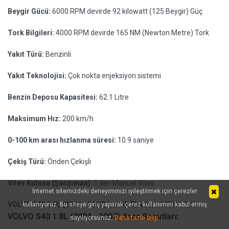
Beygir Gücü:
6000 RPM devirde 92 kilowatt (125 Beygir) Güç
Tork Bilgileri:
4000 RPM devirde 165 NM (Newton Metre) Tork
Yakıt Türü:
Benzinli
Yakıt Teknolojisi:
Çok nokta enjeksiyon sistemi
Benzin Deposu Kapasitesi:
62.1 Litre
Maksimum Hız:
200 km/h
0-100 km arası hızlanma süresi:
10.9 saniye
Çekiş Türü:
Önden Çekişli
Vites Kutusu (Şanzıman):
5 ileri Manuel Vites
İnternet sitemizdeki deneyiminizi iyileştirmek için çerezler
VOLVO S40 1.8L (2004 - 2007) Lastik Ebatları:
195/65 R15
kullanıyoruz. Bu siteye giriş yaparak çerez kullanımını kabul etmiş
VOLVO S40 1.8L (2004 - 2007) Araç Boyutları:
sayılıyorsunuz.
Daha fazla bilgi
.