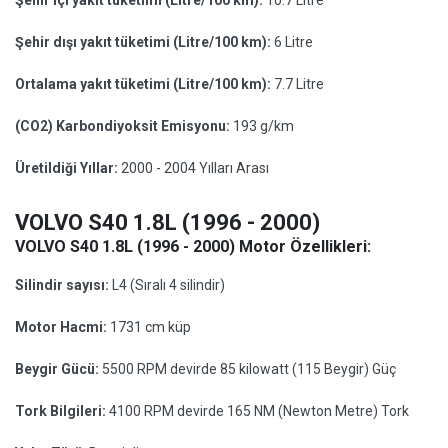
Şehir içi yakıt tüketimi (Litre/100 km):
10.7 Litre
Şehir dışı yakıt tüketimi (Litre/100 km):
6 Litre
Ortalama yakıt tüketimi (Litre/100 km):
7.7 Litre
(CO2) Karbondiyoksit Emisyonu:
193 g/km
Üretildiği Yıllar:
2000 - 2004 Yılları Arası
VOLVO S40 1.8L (1996 - 2000)
VOLVO S40 1.8L (1996 - 2000) Motor Özellikleri:
Silindir sayısı:
L4 (Sıralı 4 silindir)
Motor Hacmi:
1731 cm küp
Beygir Gücü:
5500 RPM devirde 85 kilowatt (115 Beygir) Güç
Tork Bilgileri:
4100 RPM devirde 165 NM (Newton Metre) Tork