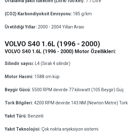
Ortalama yakıt tüketimi (Litre/100 km):
7.7 Litre
(CO2) Karbondiyoksit Emisyonu:
185 g/km
Üretildiği Yıllar:
2000 - 2004 Yılları Arası
VOLVO S40 1.6L (1996 - 2000)
VOLVO S40 1.6L (1996 - 2000) Motor Özellikleri:
Silindir sayısı:
L4 (Sıralı 4 silindir)
Motor Hacmi:
1588 cm küp
Beygir Gücü:
5500 RPM devirde 77 kilowatt (105 Beygir) Güç
Tork Bilgileri:
4200 RPM devirde 143 NM (Newton Metre) Tork
Yakıt Türü:
Benzinli
Yakıt Teknolojisi:
Çok nokta enjeksiyon sistemi